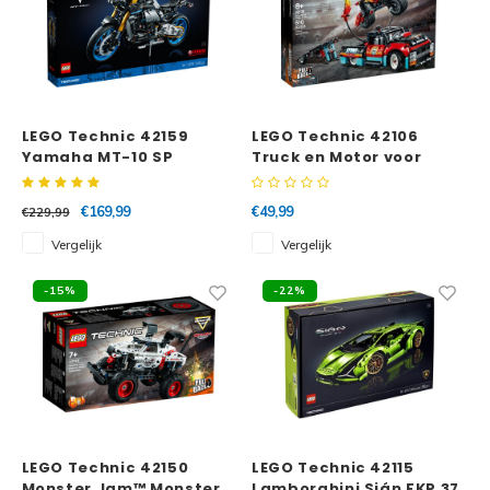
LEGO Technic 42159
LEGO Technic 42106
Yamaha MT-10 SP
Truck en Motor voor
Stuntshow
€169,99
€49,99
€229,99
Vergelijk
Vergelijk
-15%
-22%
LEGO Technic 42150
LEGO Technic 42115
Monster Jam™ Monster
Lamborghini Sián FKP 37