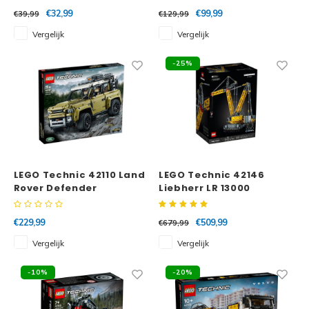
€32,99
€99,99
€39,99
€129,99
Vergelijk
Vergelijk
-25%
LEGO Technic 42110 Land
LEGO Technic 42146
Rover Defender
Liebherr LR 13000
Crawler Crane
€229,99
€509,99
€679,99
Vergelijk
Vergelijk
-10%
-20%