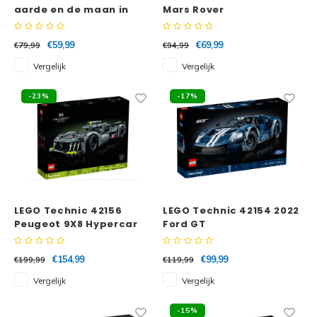
aarde en de maan in
Mars Rover
beweging
Perseverance
€59,99
€69,99
€79,99
€94,99
Vergelijk
Vergelijk
-23%
-17%
LEGO Technic 42156
LEGO Technic 42154 2022
Peugeot 9X8 Hypercar
Ford GT
€154,99
€99,99
€199,99
€119,99
Vergelijk
Vergelijk
-15%