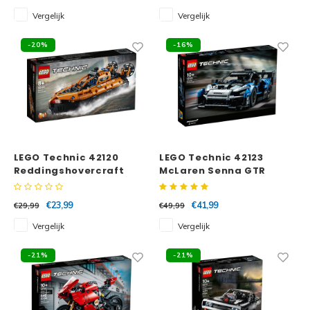
Vergelijk
Vergelijk
-20%
-16%
LEGO Technic 42120
LEGO Technic 42123
Reddingshovercraft
McLaren Senna GTR
€23,99
€41,99
€29,99
€49,99
Vergelijk
Vergelijk
-21%
-21%