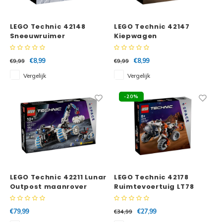
LEGO Technic 42148
LEGO Technic 42147
Sneeuwruimer
Kiepwagen
€8,99
€8,99
€9,99
€9,99
Vergelijk
Vergelijk
-20%
LEGO Technic 42211 Lunar
LEGO Technic 42178
Outpost maanrover
Ruimtevoertuig LT78
ruimtevoertuig
€79,99
€27,99
€34,99