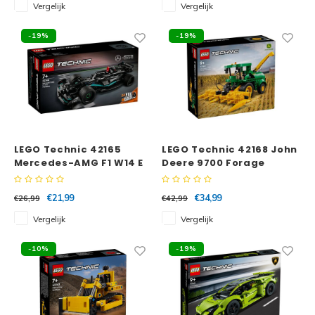
Vergelijk
Vergelijk
-19%
-19%
LEGO Technic 42165
LEGO Technic 42168 John
Mercedes-AMG F1 W14 E
Deere 9700 Forage
Performance Pull-Back
Harvester
€21,99
€34,99
€26,99
€42,99
Vergelijk
Vergelijk
-10%
-19%