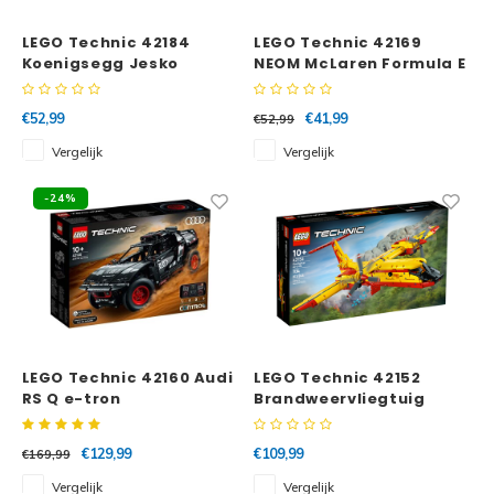
LEGO Technic 42184
LEGO Technic 42169
Koenigsegg Jesko
NEOM McLaren Formula E
Absolut witte hypercar
racewagen
€52,99
€41,99
€52,99
Vergelijk
Vergelijk
-24%
LEGO Technic 42160 Audi
LEGO Technic 42152
RS Q e-tron
Brandweervliegtuig
€129,99
€109,99
€169,99
Vergelijk
Vergelijk