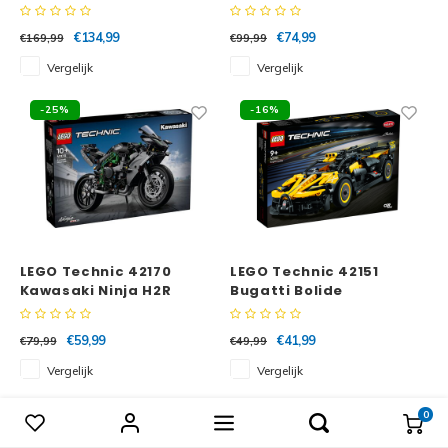
Performance racewagen
€134,99
€74,99
€169,99
€99,99
Vergelijk
Vergelijk
-25%
-16%
LEGO Technic 42170
LEGO Technic 42151
Kawasaki Ninja H2R
Bugatti Bolide
motor
€59,99
€41,99
€79,99
€49,99
Vergelijk
Vergelijk
-19%
0
Vergelijk producten
0