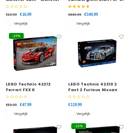
Mutt™ Dalmatian
€16,99
€349,99
€19,99
€449,99
Vergelijk
Vergelijk
-20%
LEGO Technic 42212
LEGO Technic 42210 2
Ferrari FXX K
Fast 2 Furious Nissan
Skyline GT-R (R34) auto
€47,99
€119,99
€59,99
Vergelijk
Vergelijk
-23%