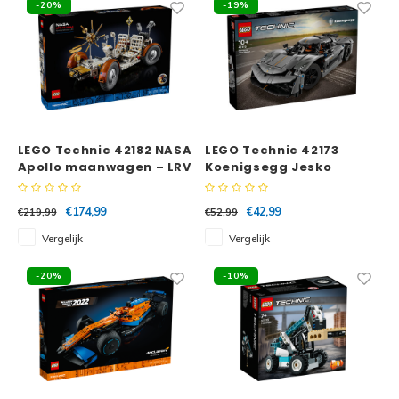
-20%
-19%
LEGO Technic 42182 NASA
LEGO Technic 42173
Apollo maanwagen – LRV
Koenigsegg Jesko
Absolut grijze hypercar
€174,99
€42,99
€219,99
€52,99
Vergelijk
Vergelijk
-20%
-10%