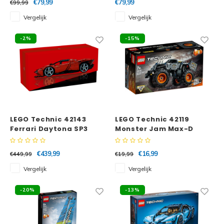
€79,99
€79,99
€99,99
Vergelijk
Vergelijk
-2%
-15%
LEGO Technic 42143
LEGO Technic 42119
Ferrari Daytona SP3
Monster Jam Max-D
€439,99
€16,99
€449,99
€19,99
Vergelijk
Vergelijk
-20%
-13%