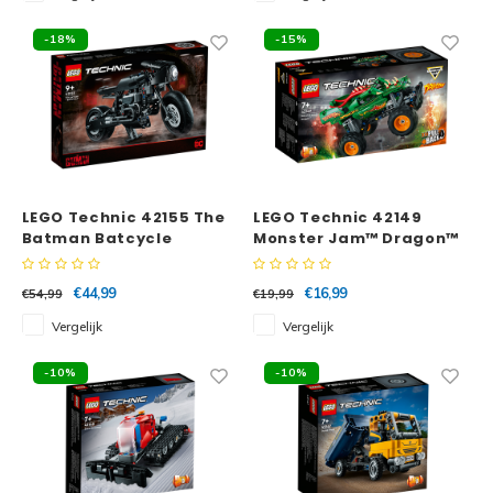
-18%
-15%
LEGO Technic 42155 The
LEGO Technic 42149
Batman Batcycle
Monster Jam™ Dragon™
€44,99
€16,99
€54,99
€19,99
Vergelijk
Vergelijk
-10%
-10%