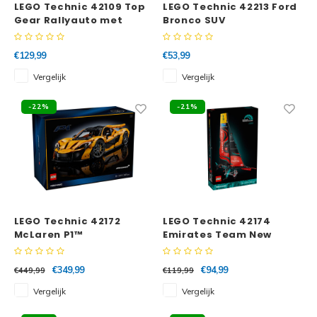
LEGO Technic 42109 Top
LEGO Technic 42213 Ford
Gear Rallyauto met
Bronco SUV
App-bediening
€129,99
€53,99
Vergelijk
Vergelijk
-22%
-21%
LEGO Technic 42172
LEGO Technic 42174
McLaren P1™
Emirates Team New
Zealand AC75 jacht
€349,99
€94,99
€449,99
€119,99
Vergelijk
Vergelijk