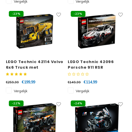
Vergelijk
Vergelijk
Disney
Minifi
-23%
-23%
Dots
Minifi
Duplo
DC Su
Exclusive
Marve
Friends
LEGO Technic 42114 Volvo
LEGO Technic 42096
6x6 Truck met
Porsche 911 RSR
The M
kieptrailer
Harry Potter
€199,99
€114,99
€259,99
€149,99
Super
Hidden Side
Vergelijk
Vergelijk
Super
Ideas
-22%
-24%
Super
Jurassic World
Super
Minecraft