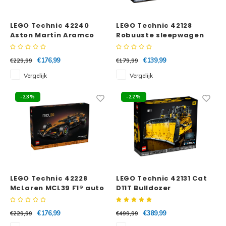
Minifi
Botanicals
LEGO Technic 42240
LEGO Technic 42128
Minifi
Gabby's Dollhouse
Aston Martin Aramco
Robuuste sleepwagen
AMR25 F1® auto
Minifi
Animal Crossing
€176,99
€139,99
€229,99
€179,99
Vergelijk
Vergelijk
Minifi
DREAMZzz
-23%
-22%
Minifi
Sonic the Hedgehog
Minifi
Avatar
Minifi
ICONS™
Minifi
LEGO Technic 42228
LEGO Technic 42131 Cat
Creator 3 in 1
McLaren MCL39 F1® auto
D11T Bulldozer
Minifi
Creator Expert
€176,99
€389,99
€229,99
€499,99
Minifi