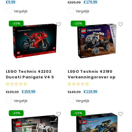
€9,99
€179,99
€229,99
Vergelijk
Vergelijk
-20%
-20%
LEGO Technic 42202
LEGO Technic 42180
Ducati Panigale V4 S
Verkenningsrover op
Motor
Mars
€159,99
€119,99
€199,99
€149,99
Vergelijk
Vergelijk
-20%
-13%