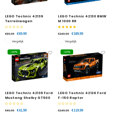
Super
Minifiguren
LEGO Technic 42139
LEGO Technic 42130 BMW
Terreinwagen
M 1000 RR
Super
Minions
€69,99
€189,99
€89,99
€249,99
Disney
Ninjago
Vergelijk
Vergelijk
Disney
Overwatch
-16%
-20%
Minif
Speed Champions
The L
Star Wars
Batma
Super Heroes
LEGO Technic 42138 Ford
LEGO Technic 42126 Ford
Batma
Mustang Shelby GT500
F-150 Raptor
Super Mario
Dunge
€41,99
€119,99
€49,99
€149,99
Technic