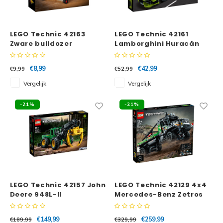
LEGO Technic 42163
LEGO Technic 42161
Zware bulldozer
Lamborghini Huracán
Tecnica
€8,99
€42,99
€9,99
€52,99
Vergelijk
Vergelijk
-21%
-21%
LEGO Technic 42157 John
LEGO Technic 42129 4x4
Deere 948L-II
Mercedes-Benz Zetros
Houttransportmachine
Trial Truck
€149,99
€259,99
€189,99
€329,99