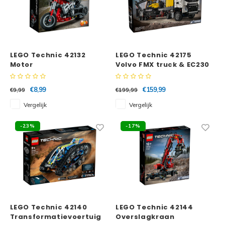
LEGO Technic 42132
LEGO Technic 42175
Motor
Volvo FMX truck & EC230
elektrische
graafmachine
€8,99
€159,99
€9,99
€199,99
Vergelijk
Vergelijk
-23%
-17%
LEGO Technic 42140
LEGO Technic 42144
Transformatievoertuig
Overslagkraan