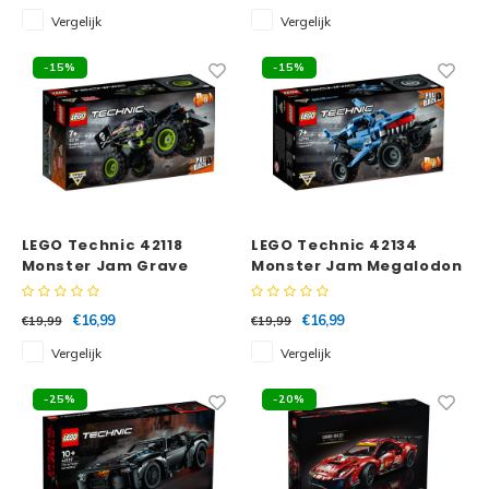
Vergelijk
Vergelijk
Spid
Trolls
-15%
-15%
Losse
Art
VIDIYO
One Piece
LEGO Technic 42118
LEGO Technic 42134
Monster Jam Grave
Monster Jam Megalodon
Digger
€16,99
€16,99
€19,99
€19,99
Vergelijk
Vergelijk
-25%
-20%