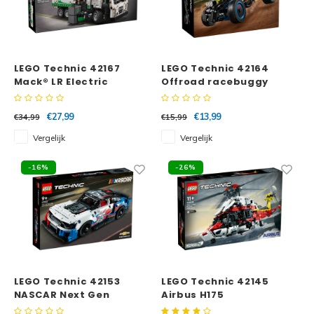
LEGO Technic 42167
LEGO Technic 42164
Mack® LR Electric
Offroad racebuggy
vuilniswagen
€27,99
€13,99
€34,99
€15,99
Vergelijk
Vergelijk
-16%
-26%
LEGO Technic 42153
LEGO Technic 42145
NASCAR Next Gen
Airbus H175
Chevrolet Camaro ZL1
Reddingshelikopter