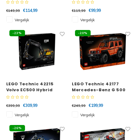
met app-besturing
€114,99
€99,99
€149,99
€119,99
Vergelijk
Vergelijk
-23%
-20%
LEGO Technic 42215
LEGO Technic 42177
Volvo EC500 Hybrid
Mercedes-Benz G 500
graafmachine
PROFESSIONAL Line
€309,99
€199,99
€399,99
€249,99
Vergelijk
Vergelijk
-26%