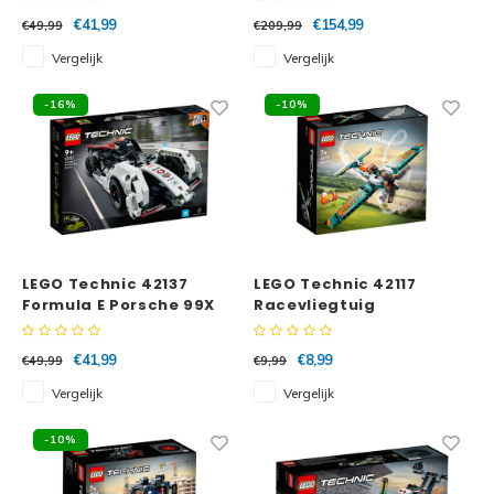
€41,99
€154,99
€49,99
€209,99
Vergelijk
Vergelijk
-16%
-10%
LEGO Technic 42137
LEGO Technic 42117
Formula E Porsche 99X
Racevliegtuig
Electric
€41,99
€8,99
€49,99
€9,99
Vergelijk
Vergelijk
-10%