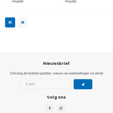
Vergelijk
Vergelijk
Disney
Minifi
Dots
Minifi
Duplo
DC Su
Exclusive
Marve
Friends
The M
Nieuwsbrief
Harry Potter
Ontvang de laatste updates, nieuws en aanbiedingen via email
Super
Hidden Side
Super
Ideas
Volg ons
Super
Jurassic World
Super