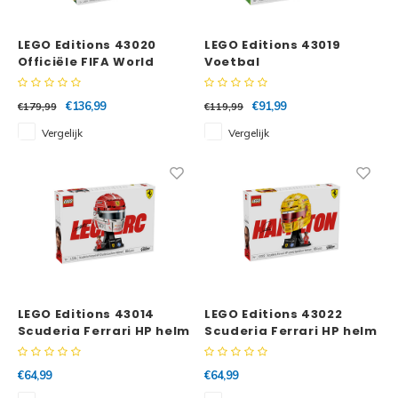
Minifi
Botanicals
LEGO Editions 43020
LEGO Editions 43019
Minifi
Officiële FIFA World
Voetbal
Cup™ trofee
Gabby's Dollhouse
Minifi
€136,99
€91,99
€179,99
€119,99
Animal Crossing
Vergelijk
Vergelijk
Minifi
DREAMZzz
Minifi
Sonic the Hedgehog
Minifi
Avatar
Minifi
ICONS™
Minifi
LEGO Editions 43014
LEGO Editions 43022
Scuderia Ferrari HP helm
Scuderia Ferrari HP helm
Creator 3 in 1
van Charles Leclerc
van Lewis Hamilton
Minifi
€64,99
€64,99
Creator Expert
Minifi