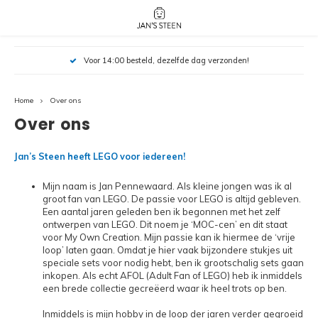
Hoofdmenu / nieuw!
Hoofdmenu 
Hoofdmenu 
Voor 14:00 besteld, dezelfde dag verzonden!
botanicals 
botanicals 
Nieuw!
avatar / i
avat
friends / h
Home
Over ons
Architecture
Over ons
Peppa
Harry
Pokemon
Jan’s Steen heeft LEGO voor iedereen!
Harry
Mijn naam is Jan Pennewaard. Als kleine jongen was ik al
Editions
groot fan van LEGO. De passie voor LEGO is altijd gebleven.
Een aantal jaren geleden ben ik begonnen met het zelf
Loone
Batman
ontwerpen van LEGO. Dit noem je ‘MOC-cen’ en dit staat
voor My Own Creation. Mijn passie kan ik hiermee de ‘vrije
loop’ laten gaan. Omdat je hier vaak bijzondere stukjes uit
Vidiyo
City
speciale sets voor nodig hebt, ben ik grootschalig sets gaan
inkopen. Als echt AFOL (Adult Fan of LEGO) heb ik inmiddels
Marve
een brede collectie gecreëerd waar ik heel trots op ben.
Classic
Inmiddels is mijn hobby in de loop der jaren verder gegroeid