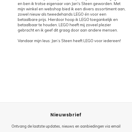
Minifi
en ben ik trotse eigenaar van Jan's Steen geworden. Met
Botanicals
mijn winkel en webshop bied ik een divers assortiment aan,
zowel nieuw als tweedehands LEGO én voor een
Minifi
Gabby's Dollhouse
betaalbare prijs. Hierdoor hoop ik LEGO toegankelijk en
betaalbaar te houden. LEGO heeft mij zoveel plezier
gebracht en ik geef dit graag door aan andere mensen.
Minifi
Animal Crossing
Vandaar mijn leus: Jan’s Steen heeft LEGO voor iedereen!
Minifi
DREAMZzz
Minifi
Sonic the Hedgehog
Minifi
Avatar
Minifi
ICONS™
Minifi
Creator 3 in 1
Nieuwsbrief
Minifi
Creator Expert
Ontvang de laatste updates, nieuws en aanbiedingen via email
Minifi