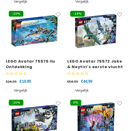
Vergelijk
Vergelijk
Disney
Minifi
-20%
-18%
Dots
Minifi
Duplo
DC Su
Exclusive
Marve
LEGO Avatar 75575 Ilu
LEGO Avatar 75572 Jake
Ontdekking
& Neytiri’s eerste vlucht
Friends
The M
op de Banshee
€19,99
€44,99
€24,99
€54,99
Harry Potter
Super
Vergelijk
Vergelijk
Hidden Side
Super
-25%
0%
Ideas
Super
Jurassic World
Super