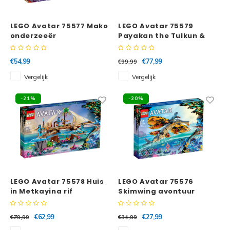
Minifi
Botanicals
LEGO Avatar 75577 Mako
LEGO Avatar 75579
Minifi
Gabby's Dollhouse
onderzeeër
Payakan the Tulkun &
Crab Suit
Minifi
Animal Crossing
€54,99
€77,99
€99,99
Vergelijk
Vergelijk
Minifi
DREAMZzz
-21%
-20%
Minifi
Sonic the Hedgehog
Minifi
Avatar
Minifi
ICONS™
Minifi
LEGO Avatar 75578 Huis
LEGO Avatar 75576
in Metkayina rif
Skimwing avontuur
Creator 3 in 1
Minifi
€62,99
€27,99
€79,99
€34,99
Creator Expert
Minifi