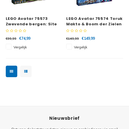
Minecraft
Super
LEGO Avatar 75573
LEGO Avatar 75574 Toruk
Minifiguren
Zwevende bergen: Site
Makto & Boom der Zielen
Super
26 & RDA Samson
Minions
€74,99
€149,99
€99,99
€149,99
Disney
Vergelijk
Vergelijk
Ninjago
Disney
Overwatch
Minif
Speed Champions
The L
Star Wars
Batma
Super Heroes
Batma
Nieuwsbrief
Super Mario
Dunge