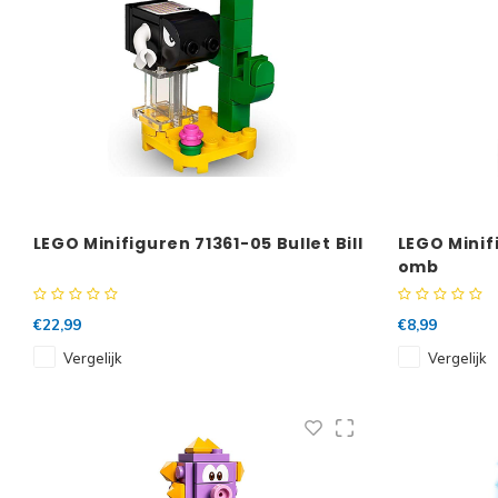
LEGO Minifiguren 71361-05 Bullet Bill
LEGO Minif
omb
€22,99
€8,99
Vergelijk
Vergelijk