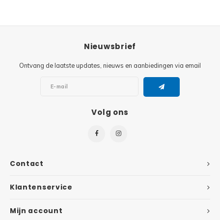
Super
Minifiguren
Super
Nieuwsbrief
Minions
Ontvang de laatste updates, nieuws en aanbiedingen via email
Disney
Ninjago
Disney
Overwatch
Volg ons
Minif
Speed Champions
The L
Star Wars
Contact
Batma
Super Heroes
Klantenservice
Batma
Super Mario
Mijn account
Dunge
Technic