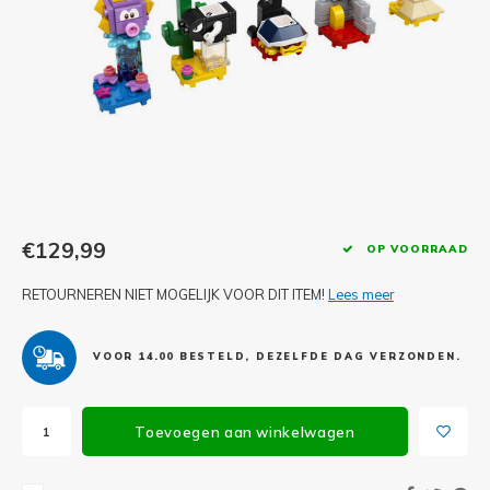
Minifi
Botanicals
Minifi
Gabby's Dollhouse
Minifi
Animal Crossing
Minifi
DREAMZzz
Minifi
Sonic the Hedgehog
€129,99
OP VOORRAAD
Minifi
Avatar
RETOURNEREN NIET MOGELIJK VOOR DIT ITEM!
Lees meer
Minifi
ICONS™
VOOR 14.00 BESTELD, DEZELFDE DAG VERZONDEN.
Minifi
Creator 3 in 1
Toevoegen aan winkelwagen
Minifi
Creator Expert
Minifi