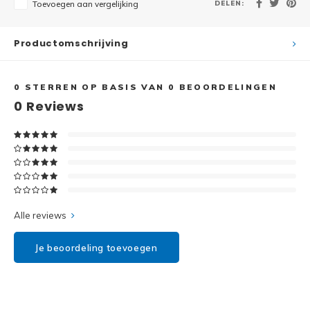
DELEN:
Disney
Toevoegen aan vergelijking
Minifi
Dots
Productomschrijving
Minifi
Duplo
0
STERREN OP BASIS VAN
0
BEOORDELINGEN
DC Su
0
Reviews
Exclusive
Marve
Friends
The M
Harry Potter
Super
Hidden Side
Alle reviews
Super
Ideas
Je beoordeling toevoegen
Super
Jurassic World
Super
Minecraft