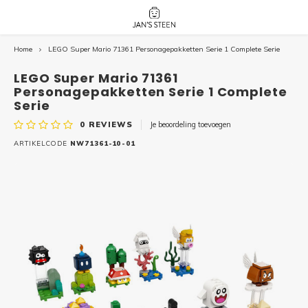
Home
LEGO Super Mario 71361 Personagepakketten Serie 1 Complete Serie
Hoofdmenu / nieuw!
Hoofdmenu 
Hoofdmenu 
botanicals 
botanicals 
Nieuw!
LEGO Super Mario 71361
avatar / i
avat
friends / h
Personagepakketten Serie 1 Complete
Serie
Architecture
0
REVIEWS
Je beoordeling toevoegen
Peppa
Harry
ARTIKELCODE
NW71361-10-01
Pokemon
Harry
Editions
Loone
Batman
Vidiyo
City
Marve
Classic