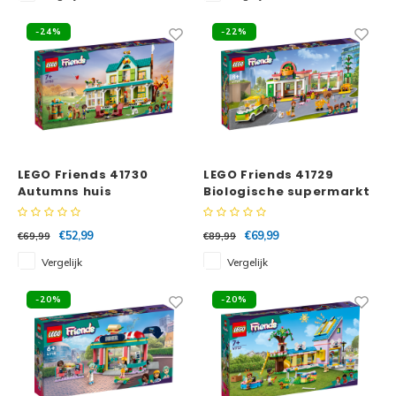
-24%
-22%
LEGO Friends 41730
LEGO Friends 41729
Autumns huis
Biologische supermarkt
€52,99
€69,99
€69,99
€89,99
Vergelijk
Vergelijk
-20%
-20%