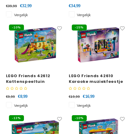
€32,99
€34,99
€39,99
Vergelijk
Vergelijk
-10%
-15%
LEGO Friends 42612
LEGO Friends 42610
Kattenspeeltuin
Karaoke muziekfeestje
€8,99
€16,99
€9,99
€19,99
Vergelijk
Vergelijk
-13%
-10%