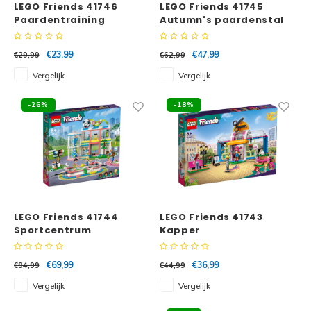
LEGO Friends 41746
LEGO Friends 41745
Paardentraining
Autumn's paardenstal
€23,99
€47,99
€29,99
€62,99
Vergelijk
Vergelijk
-26%
-18%
LEGO Friends 41744
LEGO Friends 41743
Sportcentrum
Kapper
€69,99
€36,99
€94,99
€44,99
Vergelijk
Vergelijk