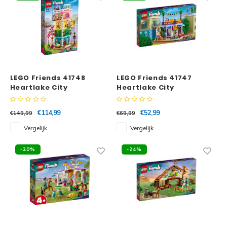
LEGO Friends 41748
LEGO Friends 41747
Heartlake City
Heartlake City
Buurtcentrum
Gemeenschappelijke
keuken
€114,99
€52,99
€149,99
€69,99
Vergelijk
Vergelijk
-20%
-24%