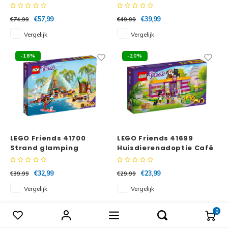
€57,99
€39,99
€74,99
€49,99
Vergelijk
Vergelijk
-18%
-20%
LEGO Friends 41700
LEGO Friends 41699
Strand glamping
Huisdierenadoptie Café
€32,99
€23,99
€39,99
€29,99
Vergelijk
Vergelijk
-15%
-10%
0
Vergelijk producten
0