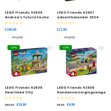
Minifi
Botanicals
LEGO Friends 42639
LEGO Friends 42637
Minifi
Gabby's Dollhouse
Andrea's futuristische
adventkalender 2024
villa
Minifi
Animal Crossing
€199,99
€21,99
Vergelijk
Vergelijk
Minifi
DREAMZzz
-20%
-10%
Minifi
Sonic the Hedgehog
Minifi
Avatar
Minifi
ICONS™
Minifi
LEGO Friends 42636
LEGO Friends 42635
Creator 3 in 1
Heartlake City
Hondenverzorgingswagen
kleuterschool
Minifi
Creator Expert
€39,99
€8,99
€49,99
€9,99
Minifi