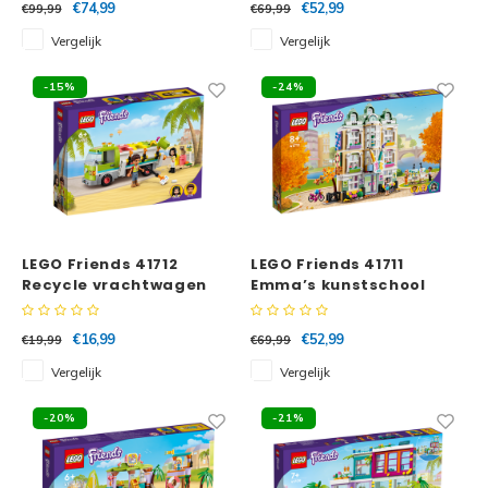
€74,99
€52,99
€99,99
€69,99
Vergelijk
Vergelijk
-15%
-24%
LEGO Friends 41712
LEGO Friends 41711
Recycle vrachtwagen
Emma’s kunstschool
€16,99
€52,99
€19,99
€69,99
Vergelijk
Vergelijk
-20%
-21%