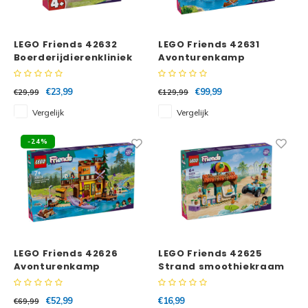
Minecraft
Super
LEGO Friends 42632
LEGO Friends 42631
Minifiguren
Boerderijdierenkliniek
Avonturenkamp
Super
boomhut
Minions
€23,99
€99,99
€29,99
€129,99
Disney
Vergelijk
Vergelijk
Ninjago
Disney
-24%
Overwatch
Minif
Speed Champions
The L
Star Wars
Batma
LEGO Friends 42626
LEGO Friends 42625
Super Heroes
Batma
Avonturenkamp
Strand smoothiekraam
watersporten
Super Mario
Dunge
€52,99
€16,99
€69,99