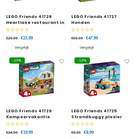
LEGO Friends 41728
LEGO Friends 41727
Heartlake restaurant in
Honden
de stad
reddingscentrum
€23,99
€47,99
€29,99
€59,99
Vergelijk
Vergelijk
-20%
-10%
LEGO Friends 41726
LEGO Friends 41725
Kampeervakantie
Strandbuggy plezier
€19,99
€8,99
€24,99
€9,99