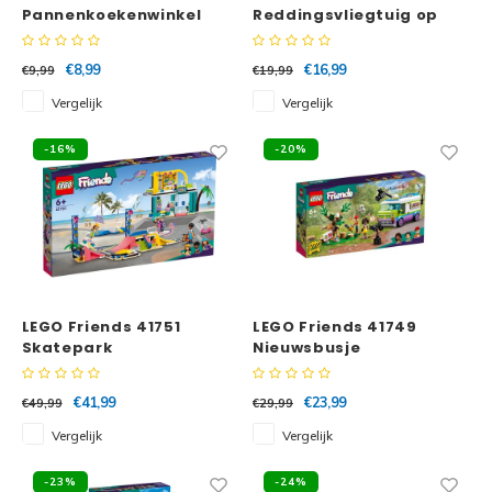
Pannenkoekenwinkel
Reddingsvliegtuig op
zee
€8,99
€16,99
€9,99
€19,99
Vergelijk
Vergelijk
-16%
-20%
LEGO Friends 41751
LEGO Friends 41749
Skatepark
Nieuwsbusje
€41,99
€23,99
€49,99
€29,99
Vergelijk
Vergelijk
-23%
-24%