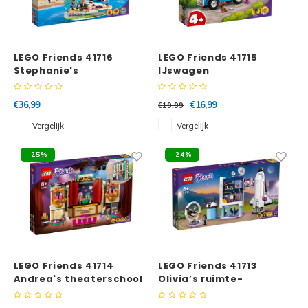
LEGO Friends 41716
LEGO Friends 41715
Stephanie's
IJswagen
zeilavontuur
€36,99
€16,99
€19,99
Vergelijk
Vergelijk
-25%
-24%
LEGO Friends 41714
LEGO Friends 41713
Andrea's theaterschool
Olivia’s ruimte-
opleiding