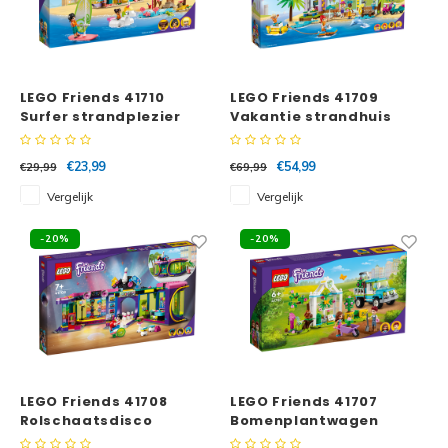
LEGO Friends 41710
LEGO Friends 41709
Surfer strandplezier
Vakantie strandhuis
€23,99
€54,99
€29,99
€69,99
Vergelijk
Vergelijk
-20%
-20%
LEGO Friends 41708
LEGO Friends 41707
Rolschaatsdisco
Bomenplantwagen
speelhal