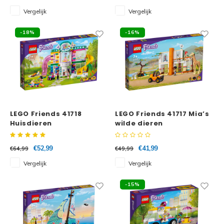
Vergelijk
Vergelijk
-18%
-16%
LEGO Friends 41718
LEGO Friends 41717 Mia’s
Huisdieren
wilde dieren
opvangcentrum
bescherming
€52,99
€41,99
€64,99
€49,99
Vergelijk
Vergelijk
-15%