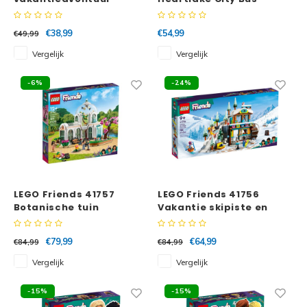
€38,99
€54,99
€49,99
Vergelijk
Vergelijk
-6%
-24%
LEGO Friends 41757
LEGO Friends 41756
Botanische tuin
Vakantie skipiste en
café
€79,99
€64,99
€84,99
€84,99
Vergelijk
Vergelijk
-15%
-15%