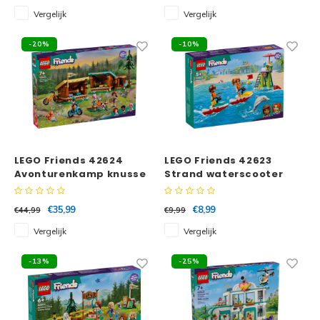
Vergelijk
Vergelijk
Technic
Spid
-20%
-10%
Trolls
Losse
Art
VIDIYO
One Piece
LEGO Friends 42624
LEGO Friends 42623
Avonturenkamp knusse
Strand waterscooter
boshutten
€35,99
€8,99
€44,99
€9,99
Vergelijk
Vergelijk
-13%
-25%