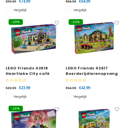
€74,99
€64,99
€99,99
€84,99
Vergelijk
Vergelijk
-20%
-22%
LEGO Friends 42618
LEGO Friends 42617
Heartlake City café
Boerderijdierenopvang
€23,99
€42,99
€29,99
€54,99
Vergelijk
Vergelijk
-23%