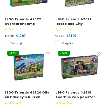
LEGO Friends 42622
LEGO Friends 42621
Avonturenkamp
Heartlake City
boogschietbaan
ziekenhuis
€12,99
€74,99
€14,99
€99,99
Vergelijk
Vergelijk
-25%
-24%
LEGO Friends 42620 Olly
LEGO Friends 42619
en Paisley's huizen
Toerbus van popster