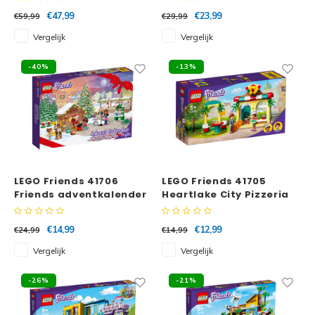
€47,99
€23,99
€59,99
€29,99
Vergelijk
Vergelijk
-40%
-13%
LEGO Friends 41706
LEGO Friends 41705
Friends adventkalender
Heartlake City Pizzeria
2022
€14,99
€12,99
€24,99
€14,99
Vergelijk
Vergelijk
-26%
-21%