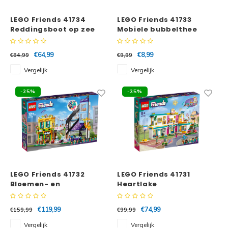
LEGO Friends 41734
LEGO Friends 41733
Reddingsboot op zee
Mobiele bubbelthee
stand
€64,99
€8,99
€84,99
€9,99
Vergelijk
Vergelijk
-25%
-25%
LEGO Friends 41732
LEGO Friends 41731
Bloemen- en
Heartlake
decoratiewinkel in de
Internationale School
stad
€119,99
€74,99
€159,99
€99,99
Vergelijk
Vergelijk