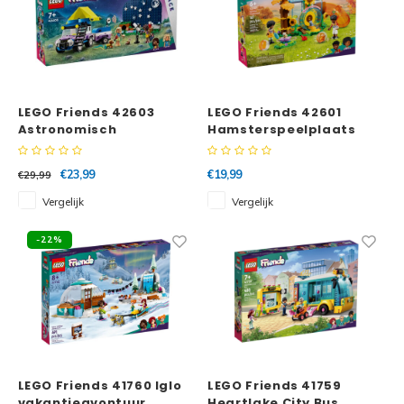
LEGO Friends 42603
LEGO Friends 42601
Astronomisch
Hamsterspeelplaats
kampeervoertuig
€23,99
€19,99
€29,99
Vergelijk
Vergelijk
-22%
LEGO Friends 41760 Iglo
LEGO Friends 41759
vakantieavontuur
Heartlake City Bus