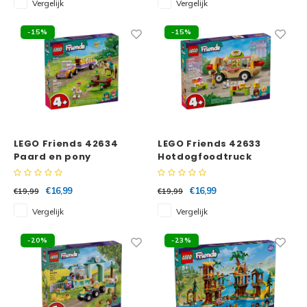
Vergelijk
Vergelijk
Disney
Minifi
-15%
-15%
Dots
Minifi
Duplo
DC Su
Exclusive
Marve
LEGO Friends 42634
LEGO Friends 42633
Friends
Paard en pony
Hotdogfoodtruck
The M
aanhangwagen
€16,99
€16,99
€19,99
€19,99
Harry Potter
Super
Vergelijk
Vergelijk
Hidden Side
Super
-20%
-23%
Ideas
Super
Jurassic World
Super