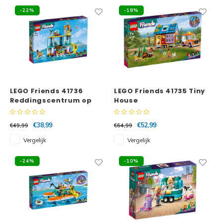
-22%
-18%
LEGO Friends 41736
LEGO Friends 41735 Tiny
Reddingscentrum op
House
zee
€38,99
€52,99
€49,99
€64,99
Vergelijk
Vergelijk
-24%
-10%