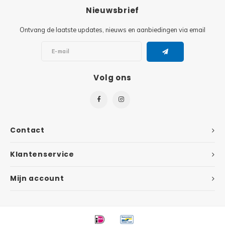
Nieuwsbrief
Spid
Trolls
Ontvang de laatste updates, nieuws en aanbiedingen via email
Losse
Art
VIDIYO
Volg ons
One Piece
Contact
Klantenservice
Mijn account