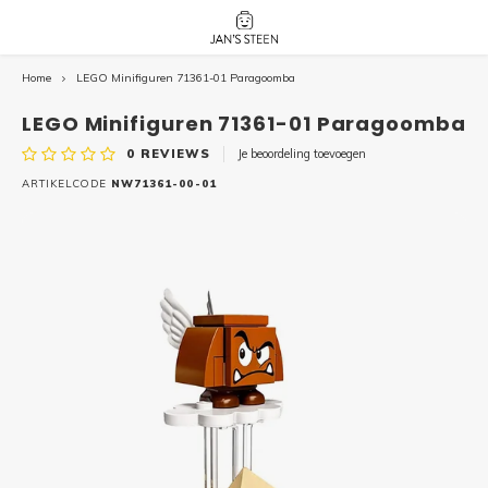
Home
LEGO Minifiguren 71361-01 Paragoomba
Hoofdmenu / nieuw!
Hoofdmenu 
Hoofdmenu 
botanicals 
botanicals 
Nieuw!
LEGO Minifiguren 71361-01 Paragoomba
avatar / i
avat
friends / h
0
REVIEWS
Je beoordeling toevoegen
Architecture
ARTIKELCODE
NW71361-00-01
Peppa
Harry
Pokemon
Harry
Editions
Loone
Batman
Vidiyo
City
Marve
Classic