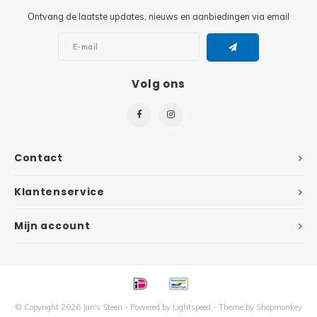
Ontvang de laatste updates, nieuws en aanbiedingen via email
Super
Minifiguren
Super
Minions
Volg ons
Disney
Ninjago
Disney
Overwatch
Contact
Minif
Speed Champions
Klantenservice
The L
Star Wars
Mijn account
Batma
Super Heroes
Batma
Super Mario
Dunge
© Copyright 2026 Jan's Steen - Powered by
Lightspeed
- Theme by
Shopmonkey
Technic