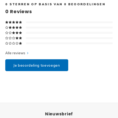
Disney
0
STERREN OP BASIS VAN
0
BEOORDELINGEN
0
Reviews
Minifi
Dots
Minifi
Duplo
DC Su
Exclusive
Marve
Alle reviews
Friends
The M
Je beoordeling toevoegen
Harry Potter
Super
Hidden Side
Super
Ideas
Super
Jurassic World
Nieuwsbrief
Super
Minecraft