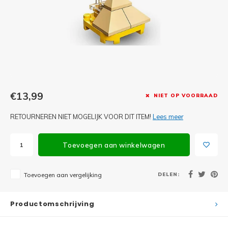
Minifi
Botanicals
Minifi
Gabby's Dollhouse
Minifi
Animal Crossing
Minifi
DREAMZzz
€13,99
NIET OP VOORRAAD
Minifi
Sonic the Hedgehog
RETOURNEREN NIET MOGELIJK VOOR DIT ITEM!
Lees meer
Minifi
Avatar
Toevoegen aan winkelwagen
Minifi
ICONS™
DELEN:
Toevoegen aan vergelijking
Minifi
Creator 3 in 1
Minifi
Productomschrijving
Creator Expert
Minifi