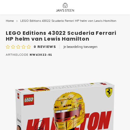
Home
LEGO Editions 43022 Scuderia Ferrari HP helm van Lewis Hamilton
Hoofdmenu / nieuw!
Hoofdmenu 
Hoofdmenu 
botanicals 
botanicals 
Nieuw!
LEGO Editions 43022 Scuderia Ferrari
avatar / i
avat
friends / h
HP helm van Lewis Hamilton
0
REVIEWS
Je beoordeling toevoegen
Architecture
ARTIKELCODE
NW43022-01
Peppa
Harry
Pokemon
Harry
Editions
Loone
Batman
Vidiyo
City
Marve
Classic