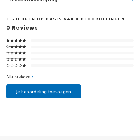
Disney
Minifi
Dots
0
STERREN OP BASIS VAN
0
BEOORDELINGEN
0
Reviews
Minifi
Duplo
DC Su
Exclusive
Marve
Friends
The M
Alle reviews
Harry Potter
Je beoordeling toevoegen
Super
Hidden Side
Super
Ideas
Super
Jurassic World
Super
Minecraft