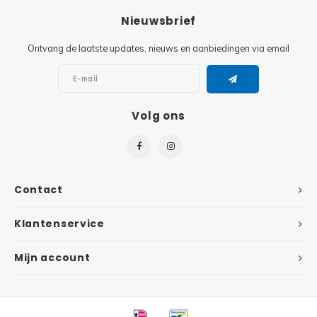
Nieuwsbrief
Super
Minifiguren
Ontvang de laatste updates, nieuws en aanbiedingen via email
Super
Minions
Disney
Ninjago
Volg ons
Disney
Overwatch
Minif
Speed Champions
Contact
The L
Star Wars
Klantenservice
Batma
Super Heroes
Mijn account
Batma
Super Mario
Dunge
Technic