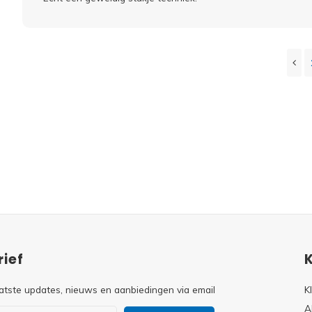
ief
atste updates, nieuws en aanbiedingen via email
K
A