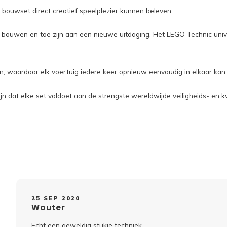
e bouwset direct creatief speelplezier kunnen beleven.
op bouwen en toe zijn aan een nieuwe uitdaging. Het LEGO Technic uni
, waardoor elk voertuig iedere keer opnieuw eenvoudig in elkaar kan
n dat elke set voldoet aan de strengste wereldwijde veiligheids- en k
25 SEP 2020
Wouter
Echt een geweldig stukje techniek.