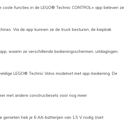
j de coole functies in de LEGO® Technic CONTROL+ app beleven ze
ines. Via de app kunnen ze de truck besturen, de kiepbak
pp, waarin ze verschillende bedieningsschermen, uitdagingen,
eweldige LEGO® Technic Volvo modelset met app-bediening. De
neer met andere constructiesets voor nog meer
e genieten heb je 6 AA-batterijen van 1,5 V nodig (niet