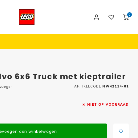
0
lvo 6x6 Truck met kieptrailer
evoegen
ARTIKELCODE
NW42114-01
NIET OP VOORRAAD
evoegen aan winkelwagen