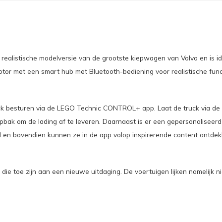
realistische modelversie van de grootste kiepwagen van Volvo en is ide
or met een smart hub met Bluetooth-bediening voor realistische functi
ck besturen via de LEGO Technic CONTROL+ app. Laat de truck via de v
iepbak om de lading af te leveren. Daarnaast is er een gepersonalise
id en bovendien kunnen ze in de app volop inspirerende content ontdek
 toe zijn aan een nieuwe uitdaging. De voertuigen lijken namelijk nie