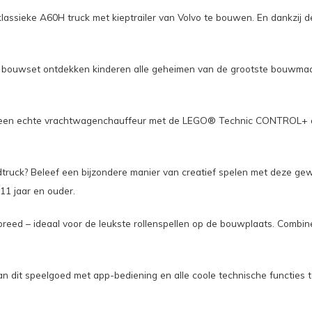
 klassieke A60H truck met kieptrailer van Volvo te bouwen. En dankzi
) bouwset ontdekken kinderen alle geheimen van de grootste bouwmach
ich een echte vrachtwagenchauffeur met de LEGO® Technic CONTROL+ a
dtruck? Beleef een bijzondere manier van creatief spelen met deze g
11 jaar en ouder.
breed – ideaal voor de leukste rollenspellen op de bouwplaats. Combi
n dit speelgoed met app-bediening en alle coole technische functies t