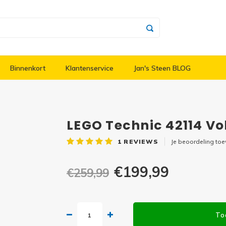
Binnenkort
Klantenservice
Jan's Steen BLOG
LEGO Technic 42114 Vo
1
REVIEWS
Je beoordeling to
€199,99
€259,99
To