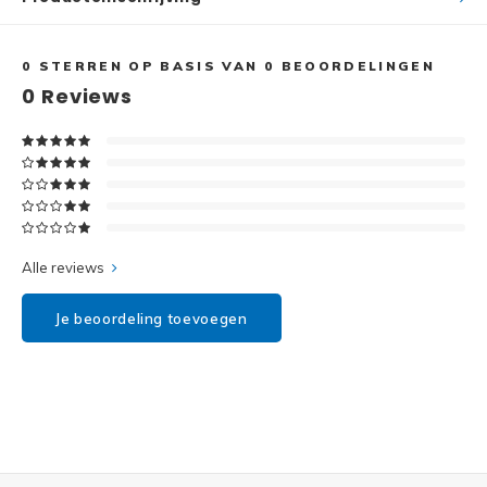
Disney
Minifi
Dots
0
STERREN OP BASIS VAN
0
BEOORDELINGEN
0
Reviews
Minifi
Duplo
DC Su
Exclusive
Marve
Friends
The M
Alle reviews
Harry Potter
Je beoordeling toevoegen
Super
Hidden Side
Super
Ideas
Super
Jurassic World
Super
Minecraft