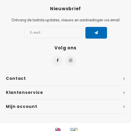
Nieuwsbrief
Super
Minifiguren
Ontvang de laatste updates, nieuws en aanbiedingen via email
Super
Minions
Disney
Ninjago
Volg ons
Disney
Overwatch
Minif
Speed Champions
Contact
The L
Star Wars
Klantenservice
Batma
Super Heroes
Mijn account
Batma
Super Mario
Dunge
Technic