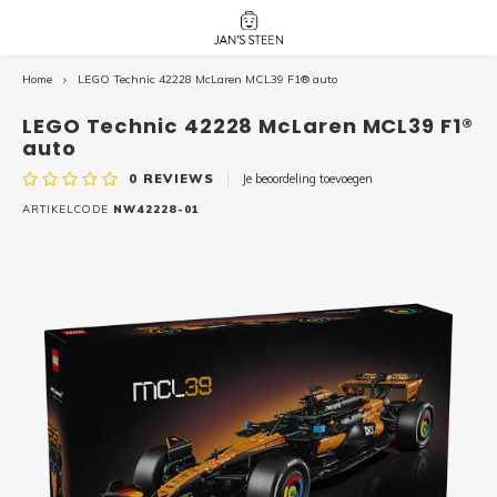
Home
LEGO Technic 42228 McLaren MCL39 F1® auto
Hoofdmenu / nieuw!
Hoofdmenu 
Hoofdmenu 
botanicals 
botanicals 
Nieuw!
LEGO Technic 42228 McLaren MCL39 F1®
avatar / i
avat
friends / h
auto
0
REVIEWS
Je beoordeling toevoegen
Architecture
ARTIKELCODE
NW42228-01
Peppa
Harry
Pokemon
Harry
Editions
Loone
Batman
Vidiyo
City
Marve
Classic