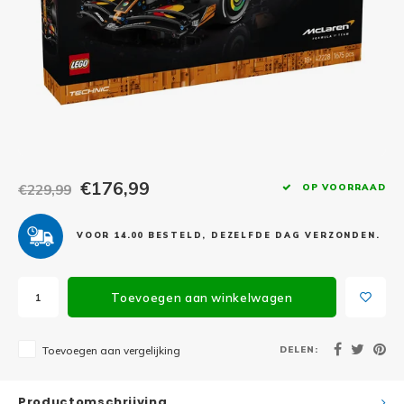
Minifi
Botanicals
Minifi
Gabby's Dollhouse
Minifi
Animal Crossing
Minifi
DREAMZzz
Minifi
€176,99
€229,99
OP VOORRAAD
Sonic the Hedgehog
Minifi
Avatar
VOOR 14.00 BESTELD, DEZELFDE DAG VERZONDEN.
Minifi
ICONS™
Toevoegen aan winkelwagen
Minifi
Creator 3 in 1
DELEN:
Toevoegen aan vergelijking
Minifi
Creator Expert
Productomschrijving
Minifi