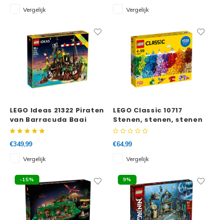
Vergelijk
Vergelijk
Spid
Trolls
Losse
Art
VIDIYO
One Piece
LEGO Ideas 21322 Piraten
LEGO Classic 10717
van Barracuda Baai
Stenen, stenen, stenen
€349,99
€64,99
Vergelijk
Vergelijk
-15%
9%