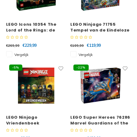
LEGO Icons 10354 The
LEGO Ninjago 71755
Lord of the Rings: de
Tempel van de Eindeloze
Gouw™
Zee
€229,99
€119,99
€269,99
€109,99
Vergelijk
Vergelijk
-5%
-22%
LEGO Ninjago
LEGO Super Heroes 76286
Vriendenboek
Marvel Guardians of the
Galaxy: de Milano