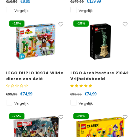
€9,99
€139,99
€10,50
€179,99
Vergelijk
Vergelijk
-25%
-25%
LEGO DUPLO 10974 Wilde
LEGO Architecture 21042
dieren van Azië
Vrijheidsbeeld
€74,99
€74,99
€99,99
€99,99
Vergelijk
Vergelijk
-25%
-20%