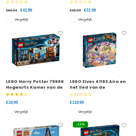
Destiny's Bounty
€41,99
€32,99
€49,99
€39,99
Vergelijk
Vergelijk
LEGO Harry Potter 75966
LEGO Elves 41193 Aira en
Hogwarts Kamer van de
het lied van de
Hoge Nood
winddraak
€19,99
€119,99
Vergelijk
Vergelijk
-22%