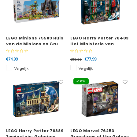
LEGO Minions 75583 Huis
LEGO Harry Potter 76403
van de Minions en Gru
Het Ministerie van
Toverkunst™
€74,99
€77,99
€99,99
Vergelijk
Vergelijk
-10%
LEGO Harry Potter 76389
LEGO Marvel 76253
Zweinstein: Geheime
Guardians of the Galaxy