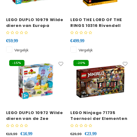
Super
Minifiguren
LEGO DUPLO 10979 Wilde
LEGO THE LORD OF THE
dieren van Europa
RINGS 10316 Rivendell
Super
Minions
€59,99
€499,99
Disney
Ninjago
Vergelijk
Vergelijk
Disney
Overwatch
-15%
-20%
Minif
Speed Champions
The L
Star Wars
Batma
Super Heroes
LEGO DUPLO 10972 Wilde
LEGO Ninjago 71735
Batma
dieren van de Zee
Toernooi der Elementen
Super Mario
Dunge
€16,99
€23,99
€19,99
€29,99
Technic