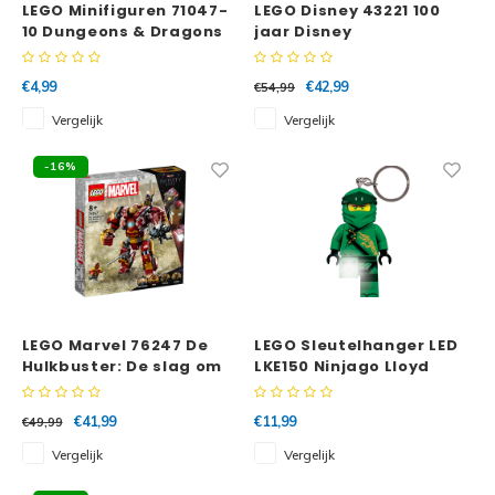
LEGO Minifiguren 71047-
LEGO Disney 43221 100
10 Dungeons & Dragons
jaar Disney
The Lady of Pain
animatiefiguren
€4,99
€42,99
€54,99
Vergelijk
Vergelijk
-16%
LEGO Marvel 76247 De
LEGO Sleutelhanger LED
Hulkbuster: De slag om
LKE150 Ninjago Lloyd
Wakanda
€41,99
€11,99
€49,99
Vergelijk
Vergelijk