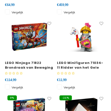
ontsnapping
€64,99
€459,99
Vergelijk
Vergelijk
LEGO Ninjago 71822
LEGO Minifiguren 71034-
Brondraak van Beweging
11 Ridder van het Gele
Kasteel
€114,99
€11,99
Vergelijk
Vergelijk
0%
-21%