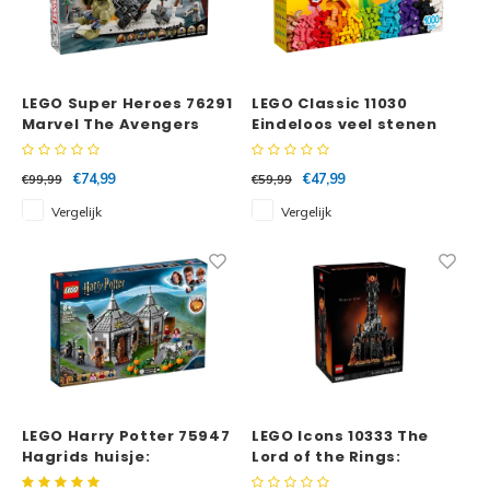
LEGO Super Heroes 76291
LEGO Classic 11030
Marvel The Avengers
Eindeloos veel stenen
Assemble: Age of Ultron
€74,99
€47,99
€99,99
€59,99
Vergelijk
Vergelijk
LEGO Harry Potter 75947
LEGO Icons 10333 The
Hagrids huisje:
Lord of the Rings:
Scheurbeks
Barad-dûr™