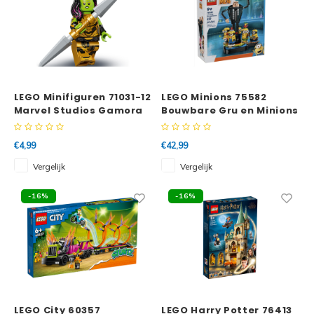
LEGO Minifiguren 71031-12
LEGO Minions 75582
Marvel Studios Gamora
Bouwbare Gru en Minions
with the Blade of Thanos
€4,99
€42,99
Vergelijk
Vergelijk
-16%
-16%
LEGO City 60357
LEGO Harry Potter 76413