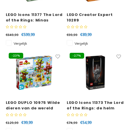
Minifi
Botanicals
LEGO Icons 11377 The Lord
LEGO Creator Expert
Minifi
Gabby's Dollhouse
of the Rings: Minas
10289
Tirith™
Paradijsvogelplant
Minifi
Animal Crossing
€599,99
€89,99
€649,99
€99,99
Vergelijk
Vergelijk
Minifi
DREAMZzz
-23%
-27%
Minifi
Sonic the Hedgehog
Minifi
Avatar
Minifi
ICONS™
Minifi
LEGO DUPLO 10975 Wilde
LEGO Icons 11373 The Lord
Creator 3 in 1
dieren van de wereld
of the Rings: de helm
van Sauron
Minifi
Creator Expert
€99,99
€54,99
€129,99
€74,99
Minifi