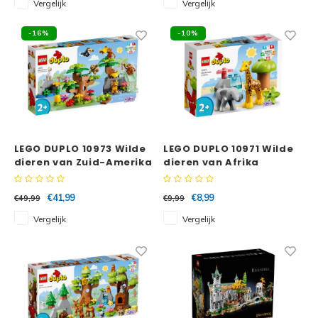
Vergelijk
Vergelijk
Disney
Minifi
-16%
-10%
Dots
Minifi
Duplo
DC Su
Exclusive
Marve
Friends
LEGO DUPLO 10973 Wilde
LEGO DUPLO 10971 Wilde
dieren van Zuid-Amerika
dieren van Afrika
The M
Harry Potter
€41,99
€8,99
€49,99
€9,99
Super
Hidden Side
Vergelijk
Vergelijk
Super
Ideas
Super
Jurassic World
Super
Minecraft