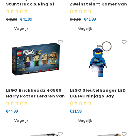
Stunttruck & Ring of
Zweinstein™: Kamer van
Fire-uitdaging
Hoge Nood
€41,99
€41,99
€49,99
€49,99
Vergelijk
Vergelijk
LEGO Brickheadz 40560
LEGO Sleutelhanger LED
Harry Potter Leraren van
LKE148 Ninjago Jay
Zweinstein™
€44,99
€11,99
Vergelijk
Vergelijk