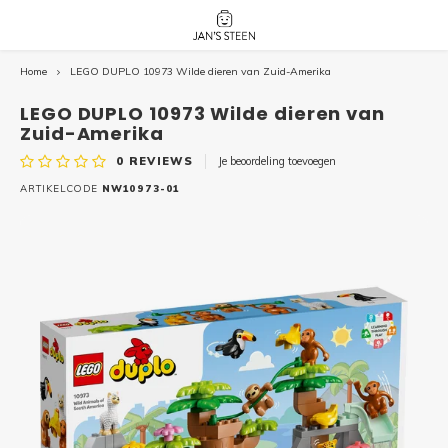
Home
LEGO DUPLO 10973 Wilde dieren van Zuid-Amerika
Hoofdmenu / nieuw!
Hoofdmenu 
Hoofdmenu 
botanicals 
botanicals 
Nieuw!
LEGO DUPLO 10973 Wilde dieren van
avatar / i
avat
friends / h
Zuid-Amerika
0
REVIEWS
Je beoordeling toevoegen
Architecture
ARTIKELCODE
NW10973-01
Peppa
Harry
Pokemon
Harry
Editions
Loone
Batman
Vidiyo
City
Marve
Classic