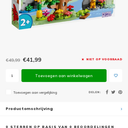
Minifi
Botanicals
Minifi
Gabby's Dollhouse
Minifi
Animal Crossing
Minifi
DREAMZzz
Minifi
€41,99
€49,99
NIET OP VOORRAAD
Sonic the Hedgehog
Minifi
Avatar
Toevoegen aan winkelwagen
Minifi
ICONS™
DELEN:
Toevoegen aan vergelijking
Minifi
Creator 3 in 1
Productomschrijving
Minifi
Creator Expert
0
STERREN OP BASIS VAN
0
BEOORDELINGEN
Minifi