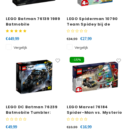
Super
Minifiguren
LEGO Batman 76139 1989
LEGO Spiderman 10790
Batmobile
Team Spidey bij de
Super
Minions
vuurtoren van Green
Goblin
€449,99
€27,99
€34,99
Disney
Ninjago
Vergelijk
Vergelijk
Disney
Overwatch
-15%
Minif
Speed Champions
The L
Star Wars
Batma
Super Heroes
LEGO DC Batman 76239
LEGO Marvel 76184
Batma
Batmobile Tumbler:
Spider-Man vs. Mysterio
Super Mario
Scarecrow
droneaanval
krachtmeting
Dunge
€49,99
€16,99
€19,99
Technic