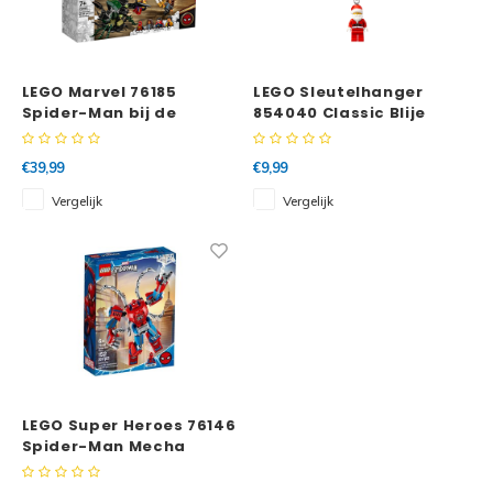
LEGO Marvel 76185
LEGO Sleutelhanger
Spider-Man bij de
854040 Classic Blije
Sanctum uitvalsbasis
Kerstman
€39,99
€9,99
Vergelijk
Vergelijk
LEGO Super Heroes 76146
Spider-Man Mecha