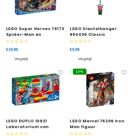
LEGO Super Heroes 76173
LEGO Sleutelhanger
Spider-Man en
854039 Classic
Ghostrider vs. Carnage
Watermeloenman
€19,99
€9,99
Vergelijk
Vergelijk
13%
LEGO DUPLO 10921
LEGO Marvel 76206 Iron
Laboratorium van
Man figuur
Superhelden