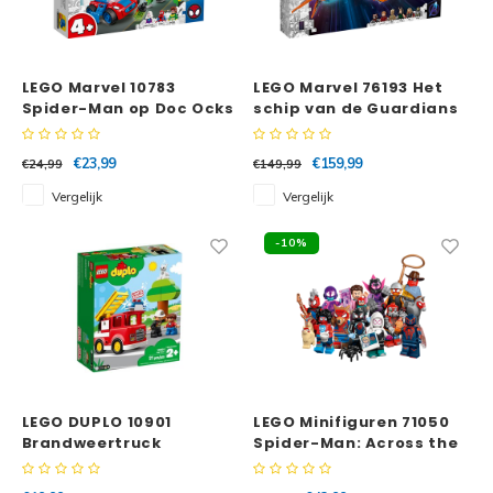
LEGO Marvel 10783
LEGO Marvel 76193 Het
Spider-Man op Doc Ocks
schip van de Guardians
lab
€23,99
€159,99
€24,99
€149,99
Vergelijk
Vergelijk
-10%
LEGO DUPLO 10901
LEGO Minifiguren 71050
Brandweertruck
Spider-Man: Across the
Spider-Verse Complete
Serie