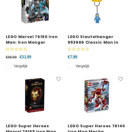
LEGO Marvel 76190 Iron
LEGO Sleutelhanger
Man: Iron Monger
853666 Classic Man in
Mayhem
haaienpak
€31,99
€7,99
€39,99
Vergelijk
Vergelijk
LEGO Super Heroes
LEGO Super Heroes 76140
Marvel 76165 Iron Man
Iron Man Mecha