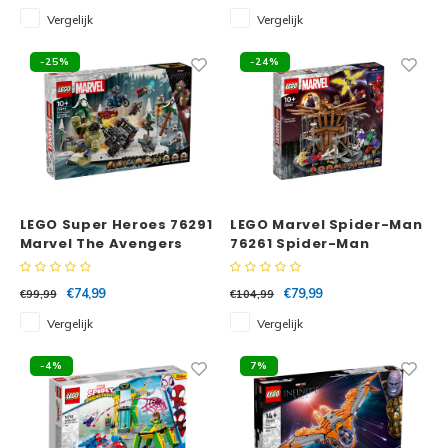
Vergelijk
Vergelijk
Spid
Trolls
-25%
-24%
Losse
Art
VIDIYO
One Piece
LEGO Super Heroes 76291
LEGO Marvel Spider-Man
Marvel The Avengers
76261 Spider-Man
Assemble: Age of Ultron
eindstrijd
€74,99
€79,99
€99,99
€104,99
Vergelijk
Vergelijk
-4%
7%