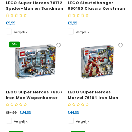
LEGO Super Heroes 76172
LEGO Sleutelhanger
Spider-Man en Sandman
850150 Classic Kerstman
duel
€9,99
€9,99
Vergelijk
Vergelijk
0%
LEGO Super Heroes 76167
LEGO Super Heroes
Iron Man Wapenkamer
Marvel 76164 Iron Man
Hulkbuster versus A.I.M.
Agent
€34,99
€44,99
€34,99
Vergelijk
Vergelijk