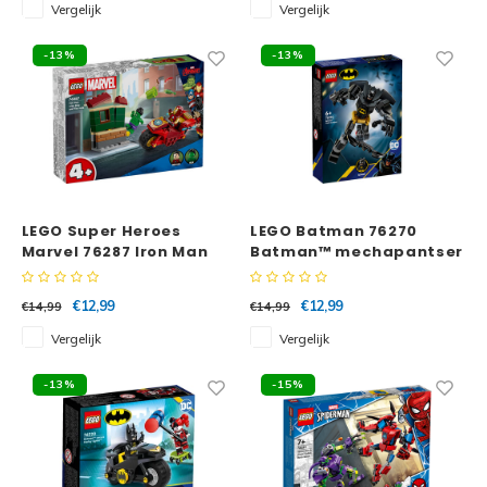
Vergelijk
Vergelijk
-13%
-13%
LEGO Super Heroes
LEGO Batman 76270
Marvel 76287 Iron Man
Batman™ mechapantser
met motor en de Hulk
€12,99
€12,99
€14,99
€14,99
Vergelijk
Vergelijk
-13%
-15%