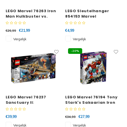
LEGO Marvel 76263 Iron
LEGO Sleutelhanger
Man Hulkbuster vs.
854153 Marvel
Thanos
Spiderman Miles Morales
€21,99
€4,99
€26,99
Vergelijk
Vergelijk
-20%
LEGO Marvel 76237
LEGO Marvel 76194 Tony
Sanctuary II:
Stark's Sakaarian Iron
Eindgevecht
Man
€39,99
€27,99
€34,99
Vergelijk
Vergelijk