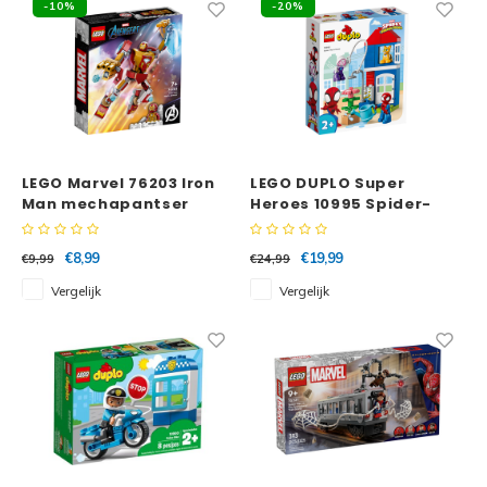
-10%
-20%
LEGO Marvel 76203 Iron
LEGO DUPLO Super
Man mechapantser
Heroes 10995 Spider-
Mans huisje
€8,99
€19,99
€9,99
€24,99
Vergelijk
Vergelijk