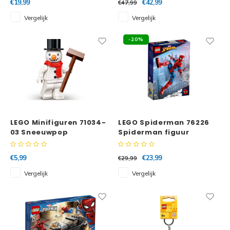
€19,99
€42,99
€47,99
Vergelijk
Vergelijk
-20%
LEGO Minifiguren 71034-
LEGO Spiderman 76226
03 Sneeuwpop
Spiderman figuur
€5,99
€23,99
€29,99
Vergelijk
Vergelijk