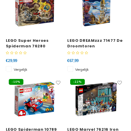
LEGO Super Heroes
LEGO DREAMzzz 71477 De
Spiderman 76280
Droomtoren
Spider-Man vs.
Sandman: Eindstrijd
€29,99
€67,99
Vergelijk
Vergelijk
-10%
-22%
LEGO Spiderman 10789
LEGO Marvel 76216 Iron