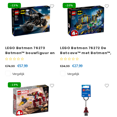
-23%
-20%
LEGO Batman 76273
LEGO Batman 76272 De
Batman™ bouwfiguur en
Batcave™ met Batman™,
de Bat-Pod motor
Batgirl™ en The Joker™
€57,99
€27,99
€74,99
€34,99
Vergelijk
Vergelijk
-19%