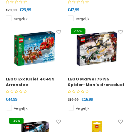
Kermisavontuur
€23,99
€47,99
€29,99
Vergelijk
Vergelijk
-15%
LEGO Exclusief 40499
LEGO Marvel 76195
Arrenslee
Spider-Man's droneduel
€44,99
€16,99
€19,99
Vergelijk
Vergelijk
-20%