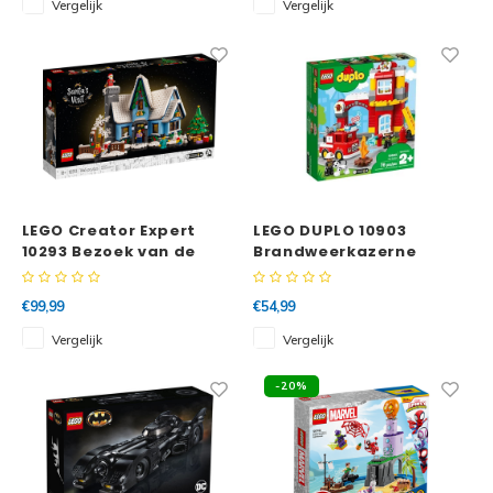
Vergelijk
Vergelijk
Disney
Minifi
Dots
Minifi
Duplo
DC Su
Exclusive
Marve
Friends
LEGO Creator Expert
LEGO DUPLO 10903
10293 Bezoek van de
Brandweerkazerne
The M
Kerstman
Harry Potter
€99,99
€54,99
Super
Hidden Side
Vergelijk
Vergelijk
Super
Ideas
-20%
Super
Jurassic World
Super
Minecraft