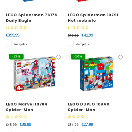
Minifi
Botanicals
LEGO Spiderman 76178
LEGO Spiderman 10791
Minifi
Gabby's Dollhouse
Daily Bugle
Het mobiele
hoofdkwartier van Team
Minifi
Spidey
Animal Crossing
€399,99
€41,99
€49,99
Vergelijk
Vergelijk
Minifi
DREAMZzz
-13%
-20%
Minifi
Sonic the Hedgehog
Minifi
Avatar
Minifi
ICONS™
Minifi
LEGO Marvel 10784
LEGO DUPLO 10940
Creator 3 in 1
Spider-Man
Spider-Man
Webuitvalsbasis
hoofdkwartier
Minifi
Creator Expert
ontmoeting
€39,99
€27,99
€45,99
€34,99
Minifi