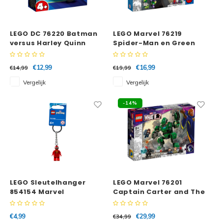
LEGO DC 76220 Batman
LEGO Marvel 76219
versus Harley Quinn
Spider-Man en Green
Goblin mechagevecht
€12,99
€16,99
€14,99
€19,99
Vergelijk
Vergelijk
-14%
LEGO Sleutelhanger
LEGO Marvel 76201
854154 Marvel
Captain Carter and The
Spiderman
Hydra Stomper
€4,99
€29,99
€34,99