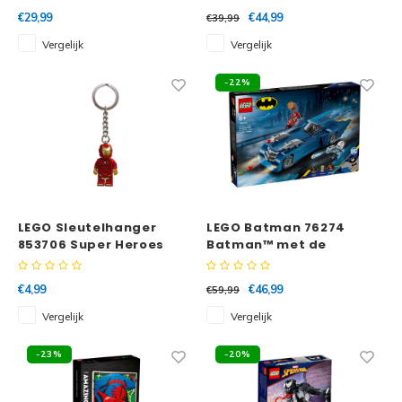
€29,99
€44,99
€39,99
Vergelijk
Vergelijk
-22%
LEGO Sleutelhanger
LEGO Batman 76274
853706 Super Heroes
Batman™ met de
Onoverwinnelijke Iron
Batmobile™ vs. Harley
Man
Quinn™ en Mr. Freeze™
€4,99
€46,99
€59,99
Vergelijk
Vergelijk
-23%
-20%