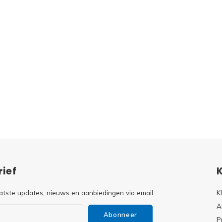
ief
atste updates, nieuws en aanbiedingen via email
K
A
Abonneer
P