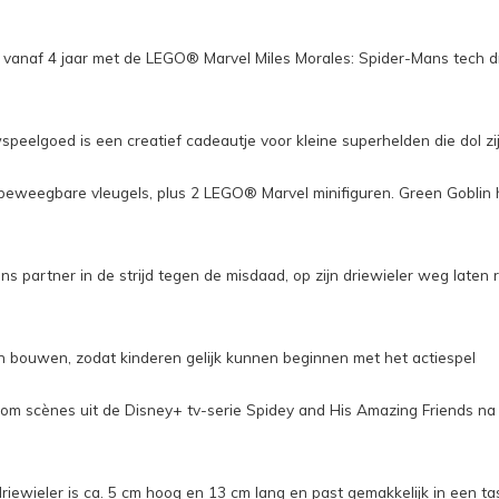
 vanaf 4 jaar met de LEGO® Marvel Miles Morales: Spider-Mans tech dr
peelgoed is een creatief cadeautje voor kleine superhelden die dol z
 beweegbare vleugels, plus 2 LEGO® Marvel minifiguren. Green Goblin 
s partner in de strijd tegen de misdaad, op zijn driewieler weg laten 
en bouwen, zodat kinderen gelijk kunnen beginnen met het actiespel
n om scènes uit de Disney+ tv-serie Spidey and His Amazing Friends na
wieler is ca. 5 cm hoog en 13 cm lang en past gemakkelijk in een ta