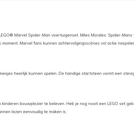
LEGO® Marvel Spider-Man voertuigenset. Miles Morales: Spider-Mans t
r elk moment. Marvel fans kunnen achtervolgingsscènes vol actie naspele
isjes heerlijk kunnen spelen. De handige startsteen vormt een stevi
kinderen bouwplezier te beleven. Heb je nog nooit een LEGO set geb
kunnen lezen eenvoudig te maken is.