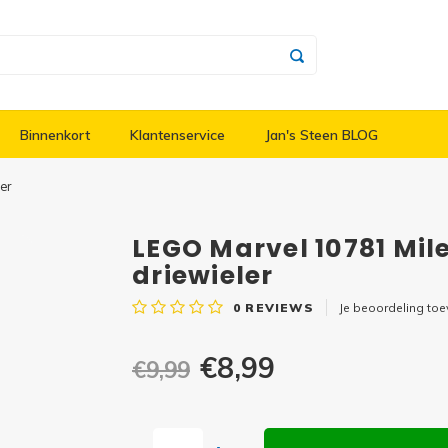
Binnenkort
Klantenservice
Jan's Steen BLOG
er
LEGO Marvel 10781 Mil
driewieler
0
REVIEWS
Je beoordeling to
€8,99
€9,99