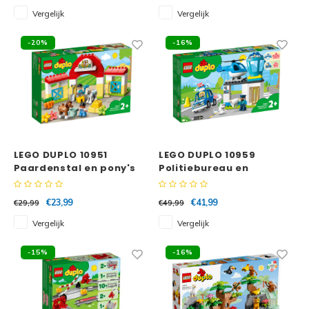
Vergelijk
Vergelijk
Spid
Trolls
-20%
-16%
Losse
Art
VIDIYO
One Piece
LEGO DUPLO 10951
LEGO DUPLO 10959
Paardenstal en pony's
Politiebureau en
verzorgen
Helikopter
€23,99
€41,99
€29,99
€49,99
Vergelijk
Vergelijk
-15%
-16%