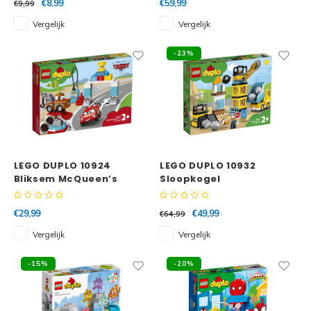
€8,99
€59,99
€9,99
Vergelijk
Vergelijk
-23%
LEGO DUPLO 10924
LEGO DUPLO 10932
Bliksem McQueen’s
Sloopkogel
racedag
Afbraakwerken
€29,99
€49,99
€64,99
Vergelijk
Vergelijk
-15%
-20%