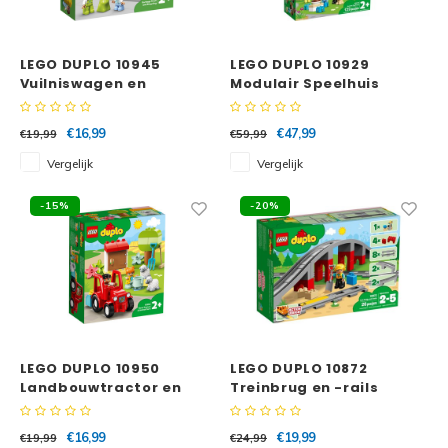
Super
Minifiguren
LEGO DUPLO 10945
LEGO DUPLO 10929
Vuilniswagen en
Modulair Speelhuis
Super
Minions
recycling
€16,99
€47,99
€19,99
€59,99
Disney
Ninjago
Vergelijk
Vergelijk
Disney
Overwatch
-15%
-20%
Minif
Speed Champions
The L
Star Wars
Batma
Super Heroes
LEGO DUPLO 10950
LEGO DUPLO 10872
Batma
Landbouwtractor en
Treinbrug en -rails
Super Mario
dieren verzorgen
Dunge
€16,99
€19,99
€19,99
€24,99
Technic