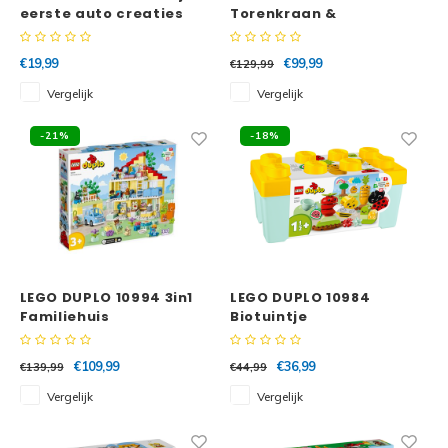
eerste auto creaties
Torenkraan &
Bouwterrein
€19,99
€99,99
€129,99
Vergelijk
Vergelijk
-21%
-18%
LEGO DUPLO 10994 3in1
LEGO DUPLO 10984
Familiehuis
Biotuintje
€109,99
€36,99
€139,99
€44,99
Vergelijk
Vergelijk