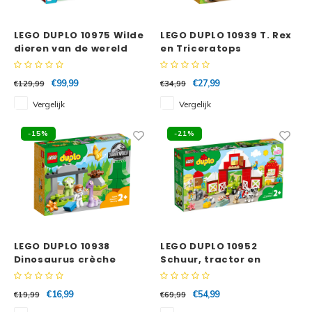
Minifi
Botanicals
LEGO DUPLO 10975 Wilde
LEGO DUPLO 10939 T. Rex
Minifi
Gabby's Dollhouse
dieren van de wereld
en Triceratops
dinosaurus ontsnapping
Minifi
Animal Crossing
€99,99
€27,99
€129,99
€34,99
Vergelijk
Vergelijk
Minifi
DREAMZzz
-15%
-21%
Minifi
Sonic the Hedgehog
Minifi
Avatar
Minifi
ICONS™
Minifi
LEGO DUPLO 10938
LEGO DUPLO 10952
Creator 3 in 1
Dinosaurus crèche
Schuur, tractor en
boerderijdieren
Minifi
Creator Expert
verzorgen
€16,99
€54,99
€19,99
€69,99
Minifi