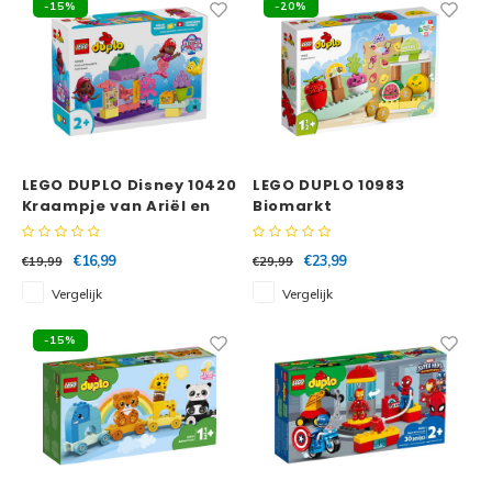
-15%
-20%
LEGO DUPLO Disney 10420
LEGO DUPLO 10983
Kraampje van Ariël en
Biomarkt
Botje
€16,99
€23,99
€19,99
€29,99
Vergelijk
Vergelijk
-15%