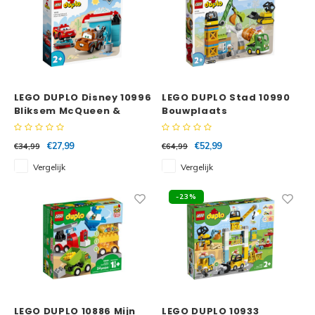
LEGO DUPLO Disney 10996
LEGO DUPLO Stad 10990
Bliksem McQueen &
Bouwplaats
Takel wasstraatpret
€27,99
€52,99
€34,99
€64,99
Vergelijk
Vergelijk
-23%
LEGO DUPLO 10886 Mijn
LEGO DUPLO 10933