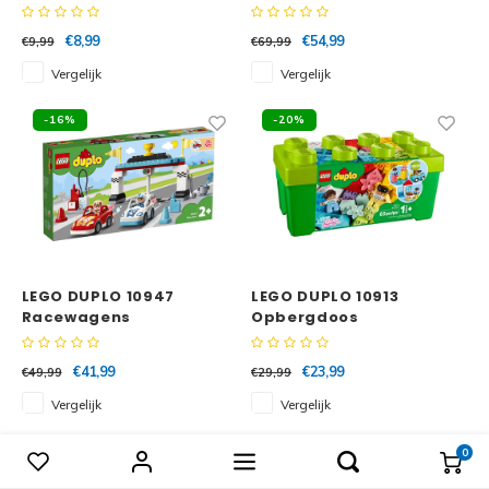
verjaardagsfeestje
€8,99
€54,99
€9,99
€69,99
Vergelijk
Vergelijk
-16%
-20%
LEGO DUPLO 10947
LEGO DUPLO 10913
Racewagens
Opbergdoos
€41,99
€23,99
€49,99
€29,99
Vergelijk
Vergelijk
-15%
0
Vergelijk producten
0