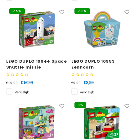
-15%
-10%
LEGO DUPLO 10944 Space
LEGO DUPLO 10953
Shuttle missie
Eenhoorn
€16,99
€8,99
€19,99
€9,99
Vergelijk
Vergelijk
0%