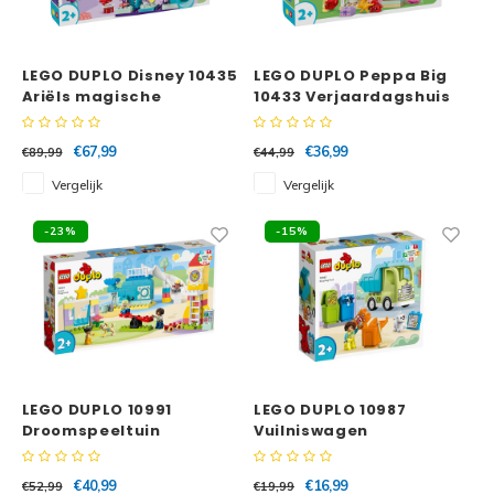
LEGO DUPLO Disney 10435
LEGO DUPLO Peppa Big
Ariëls magische
10433 Verjaardagshuis
onderwaterpaleis
€67,99
€36,99
€89,99
€44,99
Vergelijk
Vergelijk
-23%
-15%
LEGO DUPLO 10991
LEGO DUPLO 10987
Droomspeeltuin
Vuilniswagen
€40,99
€16,99
€52,99
€19,99