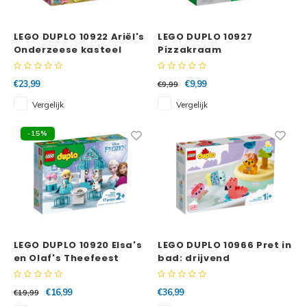
LEGO DUPLO 10922 Ariël's
LEGO DUPLO 10927
Onderzeese kasteel
Pizzakraam
€23,99
€9,99
€9,99
Vergelijk
Vergelijk
-15%
LEGO DUPLO 10920 Elsa's
LEGO DUPLO 10966 Pret in
en Olaf's Theefeest
bad: drijvend
diereneiland
€16,99
€36,99
€19,99