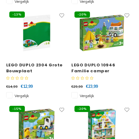
Vergelijk
Vergelijk
Disney
Minifi
-13%
-20%
Dots
Minifi
Duplo
DC Su
Exclusive
Marve
Friends
LEGO DUPLO 2304 Grote
LEGO DUPLO 10946
Bouwplaat
Familie camper
The M
avonturen
Harry Potter
€12,99
€23,99
€14,99
€29,99
Super
Hidden Side
Vergelijk
Vergelijk
Super
Ideas
-15%
-20%
Super
Jurassic World
Super
Minecraft