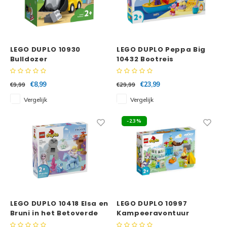
LEGO DUPLO 10930
LEGO DUPLO Peppa Big
Bulldozer
10432 Bootreis
€8,99
€23,99
€9,99
€29,99
Vergelijk
Vergelijk
-23%
LEGO DUPLO 10418 Elsa en
LEGO DUPLO 10997
Bruni in het Betoverde
Kampeeravontuur
Bos