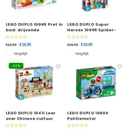
LEGO DUPLO 10965 Pret in
LEGO DUPLO Super
bad: drijvende
Heroes 10995 Spider-
dierentrein
Mans huisje
€16,99
€19,99
€19,99
€24,99
Vergelijk
Vergelijk
-21%
LEGO DUPLO 10411 Leer
LEGO DUPLO 10900
over Chinese cultuur
Politiemotor