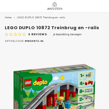
Home
LEGO DUPLO 10872 Treinbrug en -rails
Hoofdmenu / nieuw!
Hoofdmenu 
Hoofdmenu 
botanicals 
botanicals 
Nieuw!
LEGO DUPLO 10872 Treinbrug en -rails
avatar / i
avat
friends / h
0
REVIEWS
Je beoordeling toevoegen
Architecture
ARTIKELCODE
NW10872-01
Peppa
Harry
Pokemon
Harry
Editions
Loone
Batman
Vidiyo
City
Marve
Classic