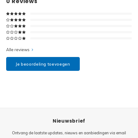
0
Reviews
Disney
Minifi
Dots
Minifi
Duplo
DC Su
Exclusive
Alle reviews
Marve
Friends
Je beoordeling toevoegen
The M
Harry Potter
Super
Hidden Side
Super
Ideas
Nieuwsbrief
Super
Jurassic World
Ontvang de laatste updates, nieuws en aanbiedingen via email
Super
Minecraft