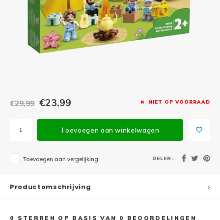
Minifi
Botanicals
Minifi
Gabby's Dollhouse
Minifi
Animal Crossing
Minifi
DREAMZzz
Minifi
€23,99
€29,99
NIET OP VOORRAAD
Sonic the Hedgehog
Minifi
Avatar
Toevoegen aan winkelwagen
Minifi
ICONS™
DELEN:
Toevoegen aan vergelijking
Minifi
Creator 3 in 1
Productomschrijving
Minifi
Creator Expert
0
STERREN OP BASIS VAN
0
BEOORDELINGEN
Minifi