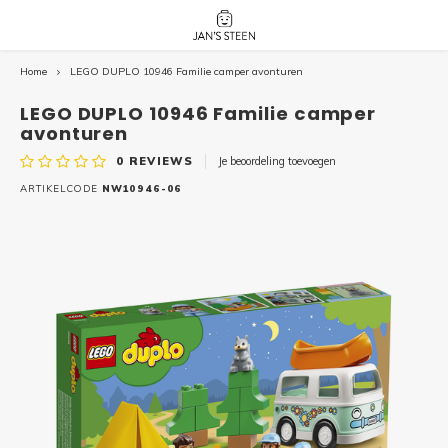
Home
LEGO DUPLO 10946 Familie camper avonturen
Hoofdmenu / nieuw!
Hoofdmenu 
Hoofdmenu 
botanicals 
botanicals 
Nieuw!
LEGO DUPLO 10946 Familie camper
avatar / i
avat
friends / h
avonturen
0
REVIEWS
Je beoordeling toevoegen
Architecture
ARTIKELCODE
NW10946-06
Peppa
Harry
Pokemon
Harry
Editions
Loone
Batman
Vidiyo
City
Marve
Classic