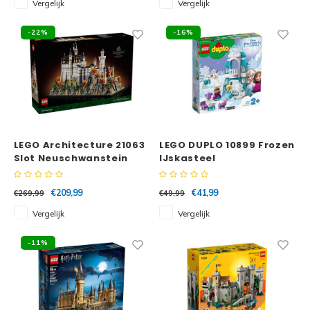
Vergelijk
Vergelijk
Disney
Minifi
-22%
-16%
Dots
Minifi
Duplo
DC Su
Exclusive
Marve
Friends
LEGO Architecture 21063
LEGO DUPLO 10899 Frozen
Slot Neuschwanstein
IJskasteel
The M
Harry Potter
€209,99
€41,99
€269,99
€49,99
Super
Hidden Side
Vergelijk
Vergelijk
Super
Ideas
-11%
Super
Jurassic World
Super
Minecraft