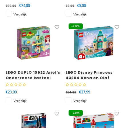
€74,99
€8,99
€99,99
€9,99
Vergelijk
Vergelijk
-20%
LEGO DUPLO 10922 Ariël's
LEGO Disney Princess
Onderzeese kasteel
43204 Anna en Olaf
Plezier in het kasteel
€23,99
€27,99
€34,99
Vergelijk
Vergelijk
-18%