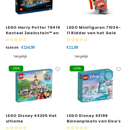
LEGO Harry Potter 76419
LEGO Minifiguren 71034-
Kasteel Zweinstein™ en
11 Ridder van het Gele
terrein
Kasteel
€134,99
€11,99
€169,99
Vergelijk
Vergelijk
-25%
-10%
LEGO Disney 43205 Het
LEGO Disney 43199
ultieme
Binnenplaats van Elsa’s
avonturenkasteel
kasteel