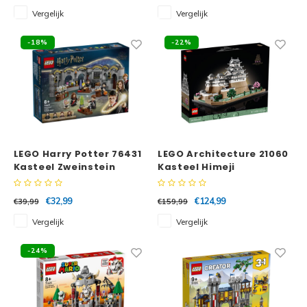
Vergelijk
Vergelijk
Spid
Trolls
-18%
-22%
Losse
Art
VIDIYO
One Piece
LEGO Harry Potter 76431
LEGO Architecture 21060
Kasteel Zweinstein
Kasteel Himeji
Toverdrankles
€32,99
€124,99
€39,99
€159,99
Vergelijk
Vergelijk
-24%