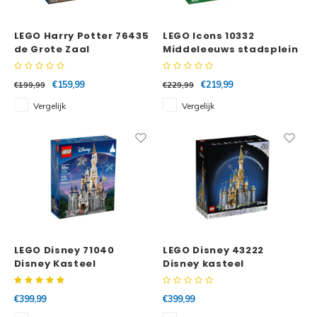
Minifi
Botanicals
LEGO Harry Potter 76435
LEGO Icons 10332
Minifi
Gabby's Dollhouse
de Grote Zaal
Middeleeuws stadsplein
Minifi
Animal Crossing
€159,99
€219,99
€199,99
€229,99
Vergelijk
Vergelijk
Minifi
DREAMZzz
Minifi
Sonic the Hedgehog
Minifi
Avatar
Minifi
ICONS™
Minifi
LEGO Disney 71040
LEGO Disney 43222
Creator 3 in 1
Disney Kasteel
Disney kasteel
Minifi
Creator Expert
€399,99
€399,99
Minifi