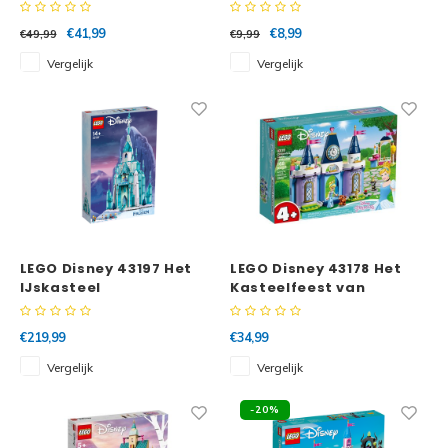
Kasteelverdedigers
kasteel
€41,99
€8,99
€49,99
€9,99
Vergelijk
Vergelijk
LEGO Disney 43197 Het
LEGO Disney 43178 Het
IJskasteel
Kasteelfeest van
Assepoester
€219,99
€34,99
Vergelijk
Vergelijk
-20%