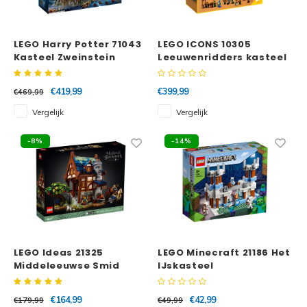
Super
Minifiguren
LEGO Harry Potter 71043
LEGO ICONS 10305
Kasteel Zweinstein
Leeuwenridders kasteel
Super
Minions
€419,99
€399,99
€469,99
Disney
Ninjago
Vergelijk
Vergelijk
Disney
Overwatch
-8%
-14%
Minif
Speed Champions
The L
Star Wars
Batma
Super Heroes
LEGO Ideas 21325
LEGO Minecraft 21186 Het
Batma
Middeleeuwse Smid
IJskasteel
Super Mario
Dunge
€164,99
€42,99
€179,99
€49,99
Technic