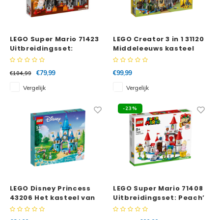
LEGO Super Mario 71423
LEGO Creator 3 in 1 31120
Uitbreidingsset:
Middeleeuws kasteel
Gevecht op Dry Bowsers
kasteel
€79,99
€99,99
€104,99
Vergelijk
Vergelijk
-23%
LEGO Disney Princess
LEGO Super Mario 71408
43206 Het kasteel van
Uitbreidingsset: Peach’
Assepoester en de
kasteel
knappe prins