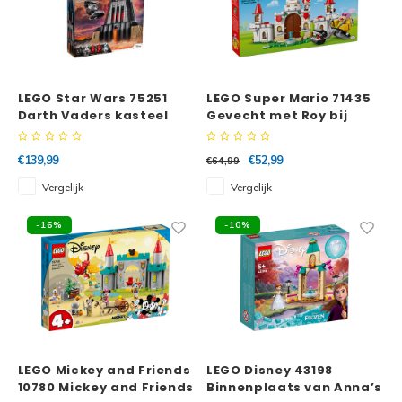
LEGO Star Wars 75251
LEGO Super Mario 71435
Darth Vaders kasteel
Gevecht met Roy bij
Peach' kasteel
€139,99
€52,99
€64,99
Vergelijk
Vergelijk
-16%
-10%
LEGO Mickey and Friends
LEGO Disney 43198
10780 Mickey and Friends
Binnenplaats van Anna’s