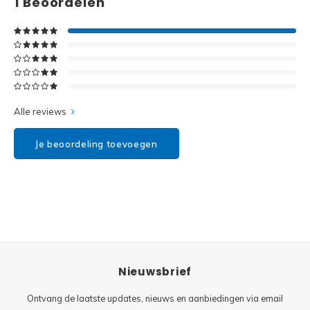
1
Beoordelen
Disney
Minifi
Dots
Minifi
Duplo
DC Su
Exclusive
Alle reviews
Marve
Friends
Je beoordeling toevoegen
The M
Harry Potter
Super
Hidden Side
Super
Ideas
Nieuwsbrief
Super
Jurassic World
Ontvang de laatste updates, nieuws en aanbiedingen via email
Super
Minecraft