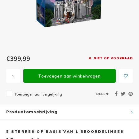
Minifi
Botanicals
Minifi
Gabby's Dollhouse
Minifi
Animal Crossing
Minifi
DREAMZzz
€399,99
NIET OP VOORRAAD
Minifi
Sonic the Hedgehog
Toevoegen aan winkelwagen
Minifi
Avatar
Minifi
DELEN:
Toevoegen aan vergelijking
ICONS™
Minifi
Creator 3 in 1
Productomschrijving
Minifi
Creator Expert
5
STERREN OP BASIS VAN
1
BEOORDELINGEN
Minifi