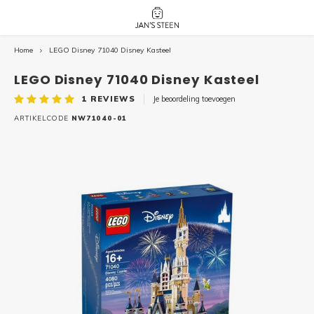
Home
LEGO Disney 71040 Disney Kasteel
Hoofdmenu / nieuw!
Hoofdmenu 
Hoofdmenu 
botanicals 
botanicals 
Nieuw!
LEGO Disney 71040 Disney Kasteel
avatar / i
avat
friends / h
1
REVIEWS
Je beoordeling toevoegen
Architecture
ARTIKELCODE
NW71040-01
Peppa
Harry
Pokemon
Harry
Editions
Loone
Batman
Vidiyo
City
Marve
Classic