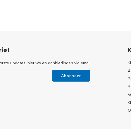
ief
atste updates, nieuws en aanbiedingen via email
K
A
Abonneer
P
B
V
s
K
O