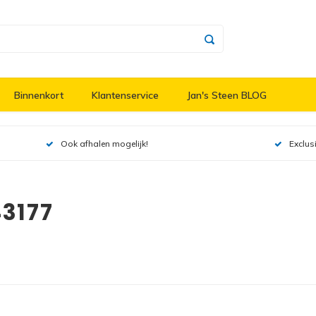
Binnenkort
Klantenservice
Jan's Steen BLOG
Ook afhalen mogelijk!
Exclus
3177