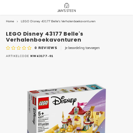
Home
LEGO Disney 43177 Belle's Verhalenboekavonturen
Hoofdmenu / nieuw!
Hoofdmenu 
Hoofdmenu 
botanicals 
botanicals 
Nieuw!
LEGO Disney 43177 Belle's
avatar / i
avat
friends / h
Verhalenboekavonturen
0
REVIEWS
Je beoordeling toevoegen
Architecture
ARTIKELCODE
NW43177-01
Peppa
Harry
Pokemon
Harry
Editions
Loone
Batman
Vidiyo
City
Marve
Classic