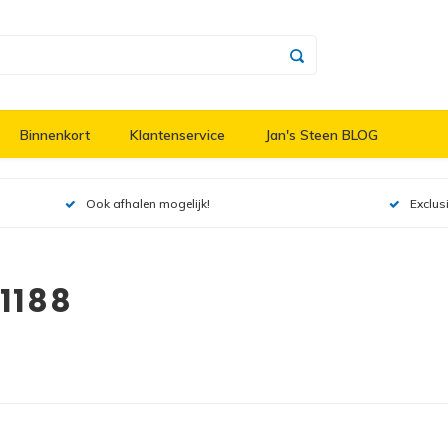
Binnenkort
Klantenservice
Jan's Steen BLOG
Ook afhalen mogelijk!
Exclus
1188