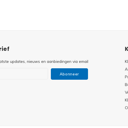
ief
atste updates, nieuws en aanbiedingen via email
K
A
Abonneer
P
B
V
s
K
O