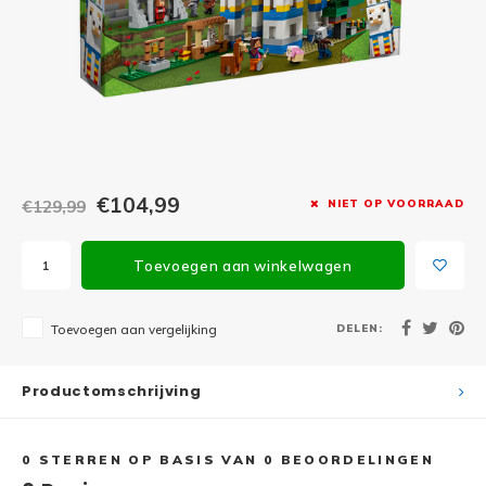
Minifi
Botanicals
Minifi
Gabby's Dollhouse
Minifi
Animal Crossing
Minifi
DREAMZzz
€104,99
€129,99
NIET OP VOORRAAD
Minifi
Sonic the Hedgehog
Toevoegen aan winkelwagen
Minifi
Avatar
Minifi
DELEN:
Toevoegen aan vergelijking
ICONS™
Minifi
Creator 3 in 1
Productomschrijving
Minifi
Creator Expert
0
STERREN OP BASIS VAN
0
BEOORDELINGEN
Minifi