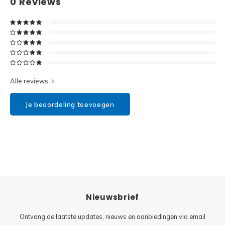
0
Reviews
Disney
Minifi
Dots
Minifi
Duplo
DC Su
Exclusive
Alle reviews
Marve
Friends
Je beoordeling toevoegen
The M
Harry Potter
Super
Hidden Side
Super
Ideas
Nieuwsbrief
Super
Jurassic World
Ontvang de laatste updates, nieuws en aanbiedingen via email
Super
Minecraft