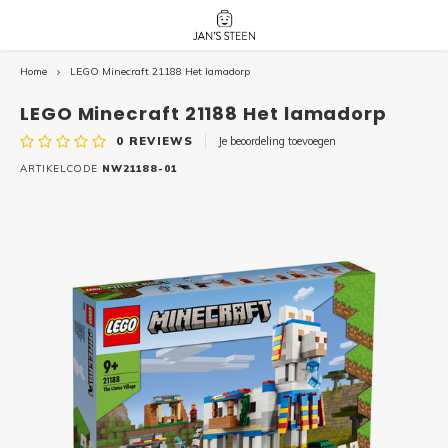
Home
LEGO Minecraft 21188 Het lamadorp
Hoofdmenu / nieuw!
Hoofdmenu 
Hoofdmenu 
botanicals 
botanicals 
Nieuw!
LEGO Minecraft 21188 Het lamadorp
avatar / i
avat
friends / h
0
REVIEWS
Je beoordeling toevoegen
Architecture
ARTIKELCODE
NW21188-01
Peppa
Harry
Pokemon
Harry
Editions
Loone
Batman
Vidiyo
City
Marve
Classic