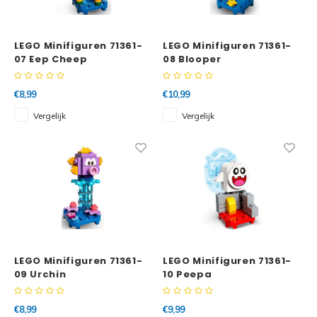
Super
Minifiguren
LEGO Minifiguren 71361-
LEGO Minifiguren 71361-
Super
07 Eep Cheep
08 Blooper
Super
Minions
€8,99
€10,99
Vergelijk
Vergelijk
Disney
Ninjago
Disney
Overwatch
Minif
Speed Champions
The L
Star Wars
Batma
LEGO Minifiguren 71361-
LEGO Minifiguren 71361-
Super Heroes
09 Urchin
10 Peepa
Batma
Super Mario
€8,99
€9,99