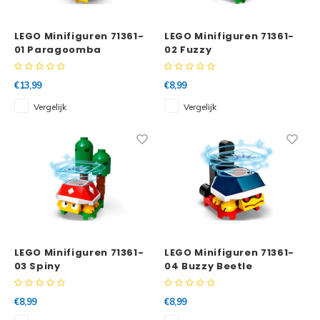
Minifi
Botanicals
LEGO Minifiguren 71361-
LEGO Minifiguren 71361-
Minifi
Gabby's Dollhouse
01 Paragoomba
02 Fuzzy
Minifi
Animal Crossing
€13,99
€8,99
Vergelijk
Vergelijk
Minifi
DREAMZzz
Minifi
Sonic the Hedgehog
Minifi
Avatar
Minifi
ICONS™
Minifi
LEGO Minifiguren 71361-
LEGO Minifiguren 71361-
Creator 3 in 1
03 Spiny
04 Buzzy Beetle
Minifi
Creator Expert
€8,99
€8,99
Minifi