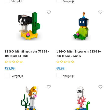
Vergelijk
Vergelijk
Disney
Minifi
Dots
Minifi
Duplo
DC Su
Exclusive
Marve
Friends
LEGO Minifiguren 71361-
LEGO Minifiguren 71361-
05 Bullet Bill
06 Bom-omb
The M
Harry Potter
€22,99
€8,99
Hidden Side
Super
Vergelijk
Vergelijk
Ideas
Super
Jurassic World
Super
Minecraft