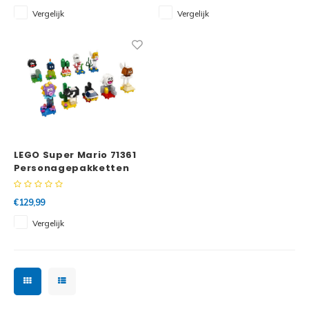
Dunge
Vergelijk
Vergelijk
Technic
Spid
Trolls
Losse
Art
VIDIYO
One Piece
LEGO Super Mario 71361
Personagepakketten
Serie 1 Complete Serie
€129,99
Vergelijk