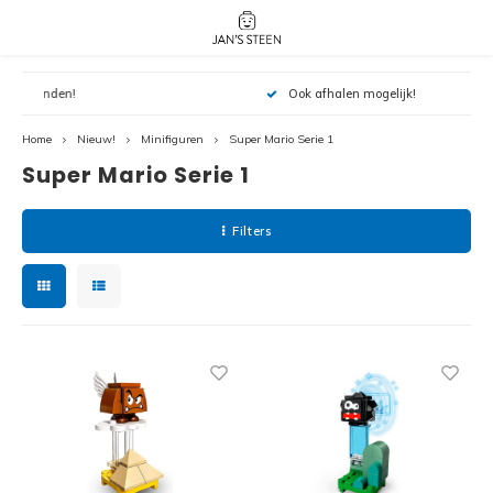
Hoofdmenu / nieuw!
Hoofdmenu 
Hoofdmenu 
Ook afhalen mogelijk!
botanicals 
botanicals 
Nieuw!
avatar / i
avat
friends / h
Home
Nieuw!
Minifiguren
Super Mario Serie 1
Super Mario Serie 1
Architecture
Peppa
Harry
Filters
Pokemon
Harry
Editions
Loone
Batman
Vidiyo
City
Marve
Classic