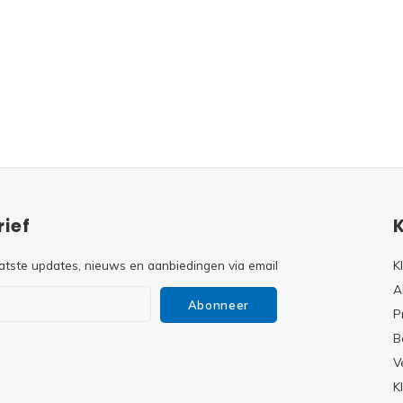
ief
atste updates, nieuws en aanbiedingen via email
K
A
Abonneer
P
B
V
s
K