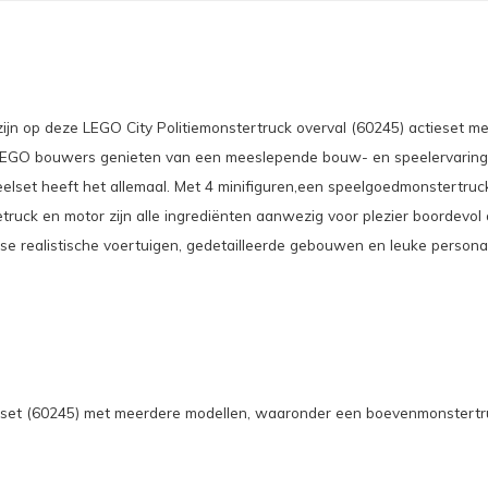
zijn op deze LEGO City Politiemonstertruck overval (60245) actieset me
 LEGO bouwers genieten van een meeslepende bouw- en speelervaring. 
peelset heeft het allemaal. Met 4 minifiguren,een speelgoedmonstert
ruck en motor zijn alle ingrediënten aanwezig voor plezier boordevol a
rse realistische voertuigen, gedetailleerde gebouwen en leuke persona
uwset (60245) met meerdere modellen, waaronder een boevenmonstertr