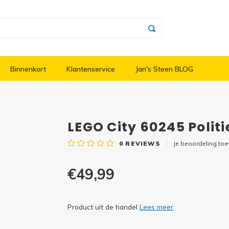
Binnenkort
Klantenservice
Jan's Steen BLOG
LEGO City 60245 Polit
0
REVIEWS
Je beoordeling to
€49,99
Product uit de handel
Lees meer