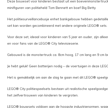
Deze bouwset voor kinderen bestaat uit een boevenmonstertruck 
minifiguren van politieheld Tom Bennett en boef Big Betty.
Het politiesurveillancebusje enhet bankgebouw hebben gedetaill
set kan worden gecombineerd met andere originele LEGO® sets.
Voor deze set, ideaal voor kinderen van 5 jaar en ouder, zijn a
en voor fans van de LEGO® City televisieserie.
Gebouwd is de monstertruck ca. 8cm hoog, 17 cm lang en 9 cm bree
Je hebt geluk! Geen batterijen nodig – de voertuigen in deze LE
Het is gemakkelijk om aan de slag te gaan met dit LEGO® speelgo
LEGO® City politiespeelsets bestaan uit realistische speelgoedg
het zelfvertrouwen van kinderen te vergroten.
LEGO® bouwsets voldoen aan de hoogste industrienormen, waardoor