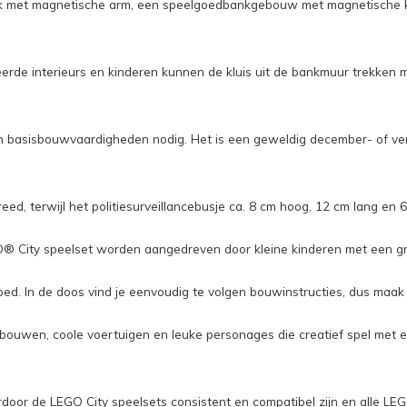
met magnetische arm, een speelgoedbankgebouw met magnetische kluis,
eerde interieurs en kinderen kunnen de kluis uit de bankmuur trekken
lleen basisbouwvaardigheden nodig. Het is een geweldig december- of 
d, terwijl het politiesurveillancebusje ca. 8 cm hoog, 12 cm lang en 6
GO® City speelset worden aangedreven door kleine kinderen met een g
ed. In de doos vind je eenvoudig te volgen bouwinstructies, dus maak
ebouwen, coole voertuigen en leuke personages die creatief spel met 
 de LEGO City speelsets consistent en compatibel zijn en alle LEGO 