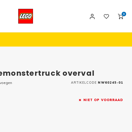
0
iemonstertruck overval
evoegen
ARTIKELCODE
NW60245-01
NIET OP VOORRAAD