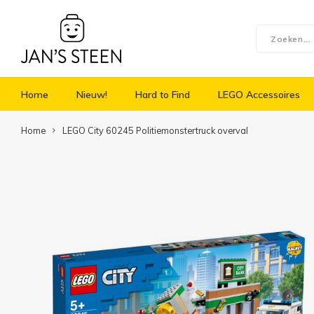
Home
Nieuw!
Hard to Find
LEGO Accessoires
Home
LEGO City 60245 Politiemonstertruck overval