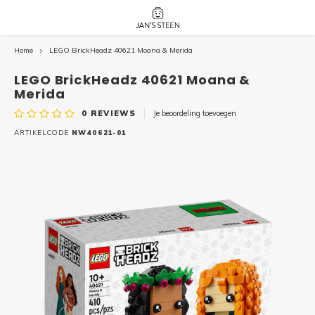
Home
LEGO BrickHeadz 40621 Moana & Merida
Hoofdmenu / nieuw!
Hoofdmenu 
Hoofdmenu 
botanicals 
botanicals 
Nieuw!
LEGO BrickHeadz 40621 Moana &
avatar / i
avat
friends / h
Merida
0
REVIEWS
Je beoordeling toevoegen
Architecture
ARTIKELCODE
NW40621-01
Peppa
Harry
Pokemon
Harry
Editions
Loone
Batman
Vidiyo
City
Marve
Classic