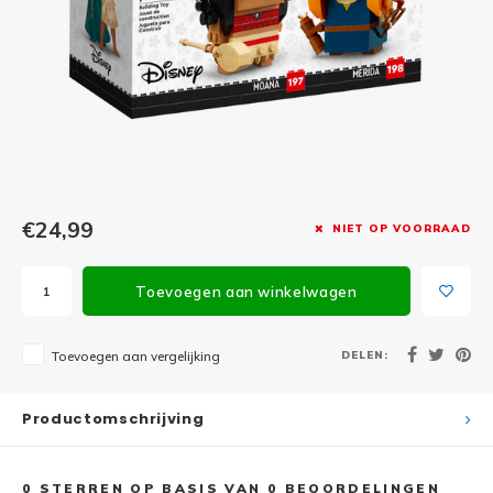
Minifi
Botanicals
Minifi
Gabby's Dollhouse
Minifi
Animal Crossing
Minifi
DREAMZzz
Minifi
€24,99
NIET OP VOORRAAD
Sonic the Hedgehog
Minifi
Avatar
Toevoegen aan winkelwagen
Minifi
ICONS™
DELEN:
Toevoegen aan vergelijking
Minifi
Creator 3 in 1
Productomschrijving
Minifi
Creator Expert
0
STERREN OP BASIS VAN
0
BEOORDELINGEN
Minifi