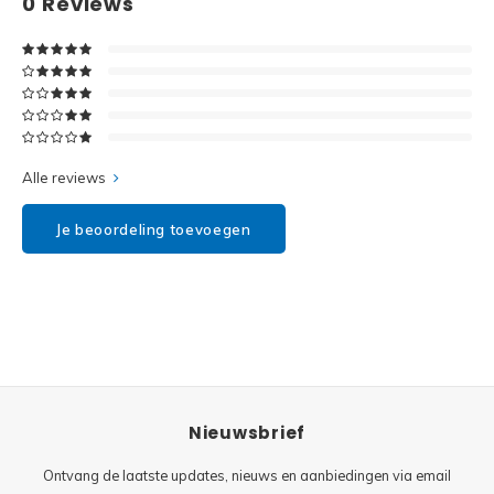
0
Reviews
Disney
Minifi
Dots
Minifi
Duplo
DC Su
Exclusive
Alle reviews
Marve
Friends
Je beoordeling toevoegen
The M
Harry Potter
Super
Hidden Side
Super
Ideas
Nieuwsbrief
Super
Jurassic World
Ontvang de laatste updates, nieuws en aanbiedingen via email
Super
Minecraft