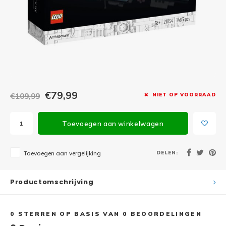
Minifi
Botanicals
Minifi
Gabby's Dollhouse
Minifi
Animal Crossing
Minifi
DREAMZzz
€79,99
€109,99
NIET OP VOORRAAD
Minifi
Sonic the Hedgehog
Toevoegen aan winkelwagen
Minifi
Avatar
Minifi
DELEN:
Toevoegen aan vergelijking
ICONS™
Minifi
Creator 3 in 1
Productomschrijving
Minifi
Creator Expert
0
STERREN OP BASIS VAN
0
BEOORDELINGEN
Minifi