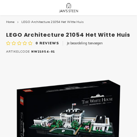
Home
LEGO Architecture 21054 Het Witte Huis
Hoofdmenu / nieuw!
Hoofdmenu 
Hoofdmenu 
botanicals 
botanicals 
Nieuw!
LEGO Architecture 21054 Het Witte Huis
avatar / i
avat
friends / h
0
REVIEWS
Je beoordeling toevoegen
Architecture
ARTIKELCODE
NW21054-01
Peppa
Harry
Pokemon
Harry
Editions
Loone
Batman
Vidiyo
City
Marve
Classic