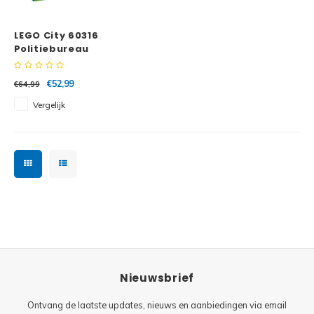
Minifi
Botanicals
LEGO City 60316
Minifi
Gabby's Dollhouse
Politiebureau
Minifi
Animal Crossing
€52,99
€64,99
Vergelijk
Minifi
DREAMZzz
Minifi
Sonic the Hedgehog
Minifi
Avatar
Minifi
ICONS™
Minifi
Creator 3 in 1
Nieuwsbrief
Minifi
Creator Expert
Ontvang de laatste updates, nieuws en aanbiedingen via email
Minifi