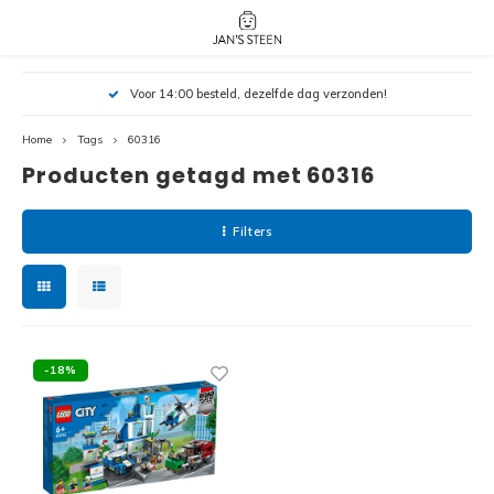
Hoofdmenu / nieuw!
Hoofdmenu 
Hoofdmenu 
Voor 14:00 besteld, dezelfde dag verzonden!
botanicals 
botanicals 
Nieuw!
avatar / i
avat
friends / h
Home
Tags
60316
Producten getagd met 60316
Architecture
Peppa
Harry
Filters
Pokemon
Harry
Editions
Loone
Batman
-18%
Vidiyo
City
Marve
Classic