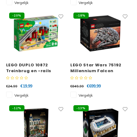
Vergelijk
Vergelijk
-20%
-18%
LEGO DUPLO 10872
LEGO Star Wars 75192
Treinbrug en -rails
Millennium Falcon
€19,99
€699,99
€24,99
€849,99
Vergelijk
Vergelijk
-12%
-13%