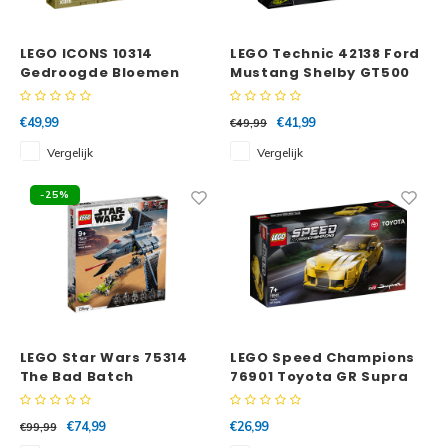
LEGO ICONS 10314
LEGO Technic 42138 Ford
Gedroogde Bloemen
Mustang Shelby GT500
Tafelstuk
€49,99
€41,99
€49,99
Vergelijk
Vergelijk
-25%
LEGO Star Wars 75314
LEGO Speed Champions
The Bad Batch
76901 Toyota GR Supra
aanvalsshuttle
€74,99
€26,99
€99,99