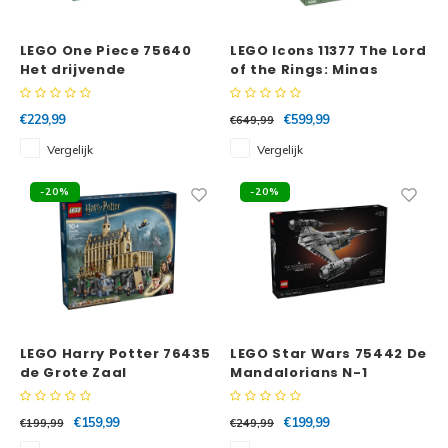
Minifi
Botanicals
LEGO One Piece 75640
LEGO Icons 11377 The Lord
Minifi
Gabby's Dollhouse
Het drijvende
of the Rings: Minas
restaurant Baratie
Tirith™
Minifi
Animal Crossing
€229,99
€599,99
€649,99
Vergelijk
Vergelijk
Minifi
DREAMZzz
-20%
-20%
Minifi
Sonic the Hedgehog
Minifi
Avatar
Minifi
ICONS™
Minifi
LEGO Harry Potter 76435
LEGO Star Wars 75442 De
Creator 3 in 1
de Grote Zaal
Mandalorians N-1
Starfighter™
Minifi
Creator Expert
€159,99
€199,99
€199,99
€249,99
Minifi