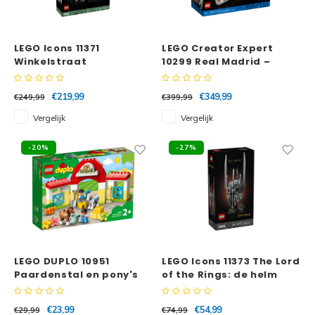
LEGO Icons 11371
LEGO Creator Expert
Winkelstraat
10299 Real Madrid –
stadion Santiago
Bernabéu
€219,99
€349,99
€249,99
€399,99
Vergelijk
Vergelijk
-20%
-27%
LEGO DUPLO 10951
LEGO Icons 11373 The Lord
Paardenstal en pony's
of the Rings: de helm
verzorgen
van Sauron
€23,99
€54,99
€29,99
€74,99