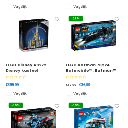
Vergelijk
Vergelijk
-23%
LEGO Disney 43222
LEGO Batman 76224
Disney kasteel
Batmobile™: Batman™
vs. The Joker™
achtervolging
€399,99
€36,99
€47,99
Vergelijk
Vergelijk
-15%
-15%