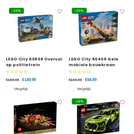
-25%
-23%
LEGO City 60508 Overval
LEGO City 60409 Gele
op politietrein
mobiele bouwkraan
€149,99
€84,99
€199,99
€109,99
Vergelijk
Vergelijk
-16%