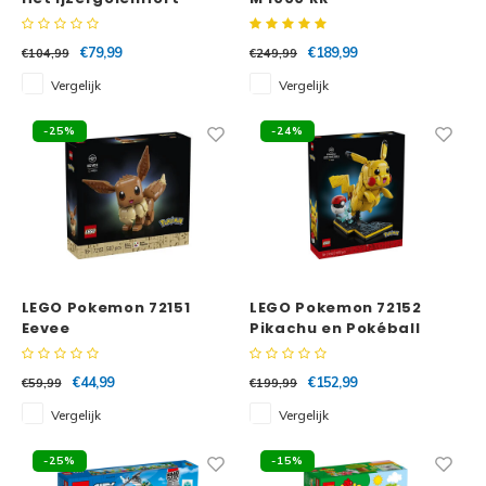
€79,99
€189,99
€104,99
€249,99
Vergelijk
Vergelijk
-25%
-24%
LEGO Pokemon 72151
LEGO Pokemon 72152
Eevee
Pikachu en Pokéball
€44,99
€152,99
€59,99
€199,99
Vergelijk
Vergelijk
-25%
-15%