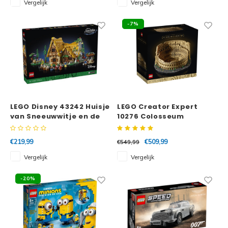
Vergelijk
Vergelijk
Disney
Minifi
-7%
Dots
Minifi
Duplo
DC Su
Exclusive
Marve
Friends
LEGO Disney 43242 Huisje
LEGO Creator Expert
van Sneeuwwitje en de
10276 Colosseum
The M
zeven dwergen
Harry Potter
€219,99
€509,99
€549,99
Super
Hidden Side
Vergelijk
Vergelijk
Super
Ideas
-20%
Super
Jurassic World
Super
Minecraft