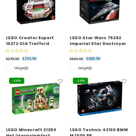
LEGO Creator Expert
LEGO Star Wars 75252
10272 Old Trafford
Imperial Star Destroyer
Manchester United
€259,99
€689,99
€279,99
€699,99
Vergelijk
Vergelijk
-24%
-24%
LEGO Minecraft 21250
LEGO Technic 42130 BMW
Het ijzergolemfort
M 1000 RR