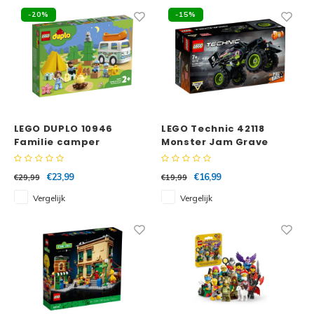
-20%
-15%
LEGO DUPLO 10946
LEGO Technic 42118
Familie camper
Monster Jam Grave
avonturen
Digger
€23,99
€16,99
€29,99
€19,99
Vergelijk
Vergelijk