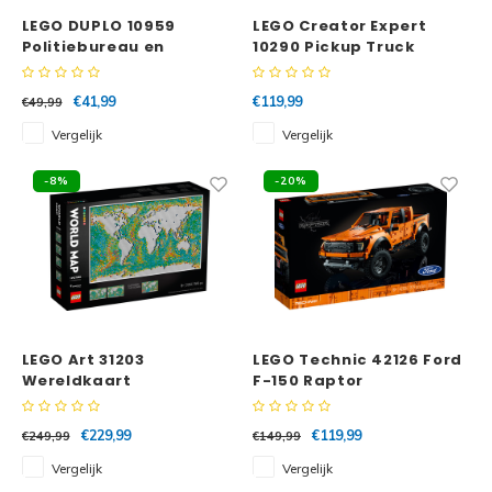
LEGO DUPLO 10959
LEGO Creator Expert
Politiebureau en
10290 Pickup Truck
Helikopter
€41,99
€119,99
€49,99
Vergelijk
Vergelijk
-8%
-20%
LEGO Art 31203
LEGO Technic 42126 Ford
Wereldkaart
F-150 Raptor
€229,99
€119,99
€249,99
€149,99
Vergelijk
Vergelijk