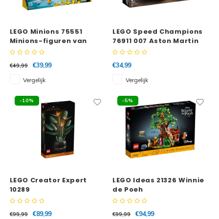
Super
Minifiguren
LEGO Minions 75551
LEGO Speed Champions
Minions-figuren van
76911 007 Aston Martin
Super
Minions
stenen en hun
DB5
schuilplaats
€39,99
€34,99
€49,99
Disney
Ninjago
Vergelijk
Vergelijk
Disney
Overwatch
-10%
-5%
Minif
Speed Champions
The L
Star Wars
Batma
Super Heroes
LEGO Creator Expert
LEGO Ideas 21326 Winnie
Batma
10289
de Poeh
Super Mario
Paradijsvogelplant
Dunge
€89,99
€94,99
€99,99
€99,99
Technic