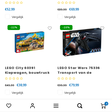
€52,99
€69,99
€89,99
Vergelijk
Vergelijk
-22%
-20%
LEGO City 60391
LEGO Star Wars 75336
Kiepwagen, bouwtruck
Transport van de
en sloopkraan
Inquisitor Scythe™
€38,99
€79,99
€49,99
€99,99
Vergelijk
Vergelijk
0
Vergelijk producten
0