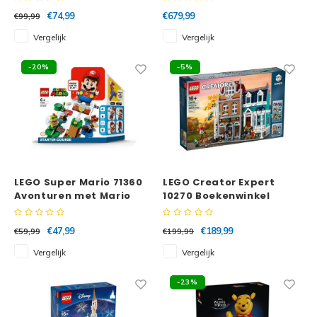
€74,99
€679,99
€99,99
Vergelijk
Vergelijk
-20%
-5%
LEGO Super Mario 71360
LEGO Creator Expert
Avonturen met Mario
10270 Boekenwinkel
startset
€47,99
€189,99
€59,99
€199,99
Vergelijk
Vergelijk
-23%