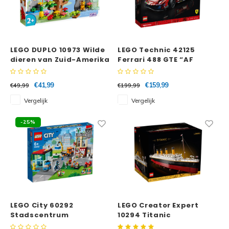
LEGO DUPLO 10973 Wilde
LEGO Technic 42125
dieren van Zuid-Amerika
Ferrari 488 GTE “AF
Corse #51”
€41,99
€159,99
€49,99
€199,99
Vergelijk
Vergelijk
-25%
LEGO City 60292
LEGO Creator Expert
Stadscentrum
10294 Titanic