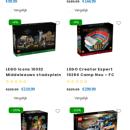
€99,99
€144,99
€189,99
Vergelijk
Vergelijk
-4%
-9%
LEGO Icons 10332
LEGO Creator Expert
Middeleeuws stadsplein
10284 Camp Nou – FC
Barcelona
€219,99
€299,99
€229,99
€329,99
Vergelijk
Vergelijk
-15%
-22%