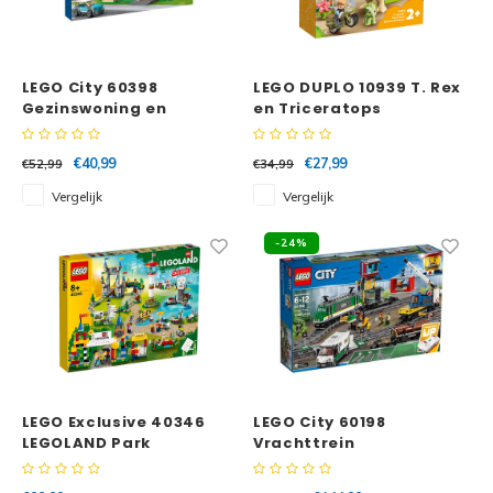
LEGO City 60398
LEGO DUPLO 10939 T. Rex
Gezinswoning en
en Triceratops
elektrische auto
dinosaurus ontsnapping
€40,99
€27,99
€52,99
€34,99
Vergelijk
Vergelijk
-24%
LEGO Exclusive 40346
LEGO City 60198
LEGOLAND Park
Vrachttrein