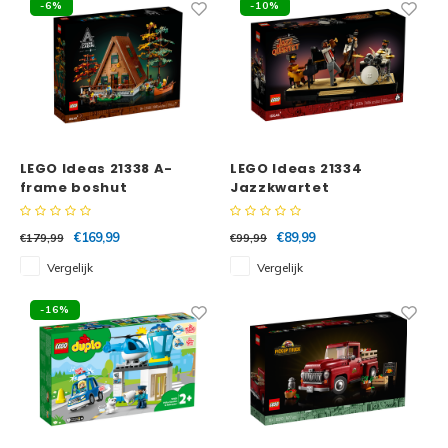
-6%
-10%
LEGO Ideas 21338 A-
LEGO Ideas 21334
frame boshut
Jazzkwartet
€169,99
€89,99
€179,99
€99,99
Vergelijk
Vergelijk
-16%