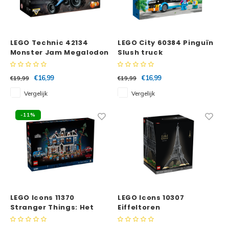
LEGO Technic 42134
LEGO City 60384 Pinguïn
Monster Jam Megalodon
Slush truck
€16,99
€16,99
€19,99
€19,99
Vergelijk
Vergelijk
-11%
LEGO Icons 11370
LEGO Icons 10307
Stranger Things: Het
Eiffeltoren
huis van de familie Creel