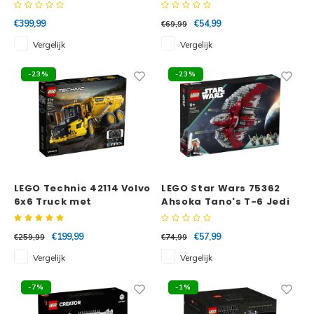
boerderijdieren
verzorgen
€399,99
€54,99
€69,99
Vergelijk
Vergelijk
-23%
-23%
LEGO Technic 42114 Volvo
LEGO Star Wars 75362
6x6 Truck met
Ahsoka Tano's T-6 Jedi
kieptrailer
shuttle
€199,99
€57,99
€259,99
€74,99
Vergelijk
Vergelijk
-7%
-1%