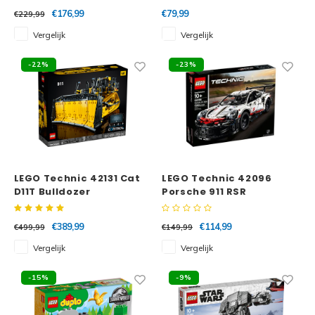
€176,99
€79,99
€229,99
Vergelijk
Vergelijk
-22%
-23%
LEGO Technic 42131 Cat
LEGO Technic 42096
D11T Bulldozer
Porsche 911 RSR
€389,99
€114,99
€499,99
€149,99
Vergelijk
Vergelijk
-15%
-9%