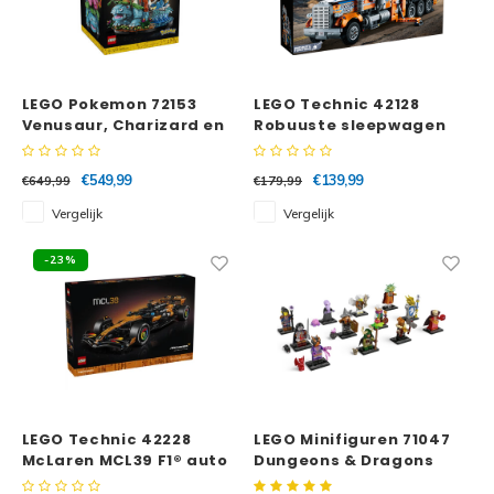
LEGO Pokemon 72153
LEGO Technic 42128
Venusaur, Charizard en
Robuuste sleepwagen
Blastoise
€549,99
€139,99
€649,99
€179,99
Vergelijk
Vergelijk
-23%
LEGO Technic 42228
LEGO Minifiguren 71047
McLaren MCL39 F1® auto
Dungeons & Dragons
Complete Serie