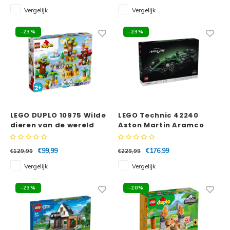
Vergelijk
Vergelijk
Spid
Trolls
-23%
-23%
Losse
Art
VIDIYO
One Piece
LEGO DUPLO 10975 Wilde
LEGO Technic 42240
dieren van de wereld
Aston Martin Aramco
AMR25 F1® auto
€99,99
€176,99
€129,99
€229,99
Vergelijk
Vergelijk
-23%
-20%