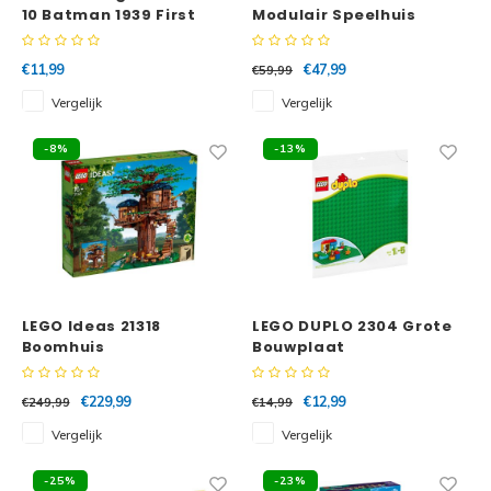
10 Batman 1939 First
Modulair Speelhuis
Appearance
€11,99
€47,99
€59,99
Vergelijk
Vergelijk
-8%
-13%
LEGO Ideas 21318
LEGO DUPLO 2304 Grote
Boomhuis
Bouwplaat
€229,99
€12,99
€249,99
€14,99
Vergelijk
Vergelijk
-25%
-23%