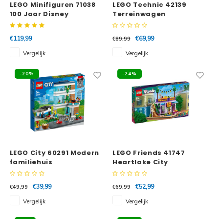
LEGO Minifiguren 71038
LEGO Technic 42139
100 Jaar Disney
Terreinwagen
Complete Serie
€119,99
€69,99
€89,99
Vergelijk
Vergelijk
-20%
-24%
LEGO City 60291 Modern
LEGO Friends 41747
familiehuis
Heartlake City
Gemeenschappelijke
keuken
€39,99
€52,99
€49,99
€69,99
Vergelijk
Vergelijk