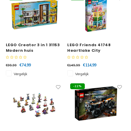
LEGO Creator 3 in 1 31153
LEGO Friends 41748
Modern huis
Heartlake City
Buurtcentrum
€74,99
€114,99
€99,99
€149,99
Vergelijk
Vergelijk
-22%