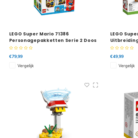
LEGO Super Mario 71386
LEGO Super
Personagepakketten Serie 2 Doos
Uitbreidin
20st
spooktuin
€79,99
€49,99
Vergelijk
Vergelijk