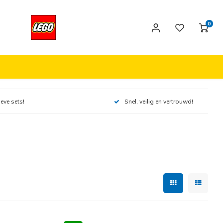
0
ieve sets!
Snel, veilig en vertrouwd!