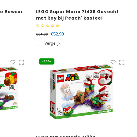
De Bowser
LEGO Super Mario 71435 Gevecht
met Roy bij Peach' kasteel
€52,99
€64,99
Vergelijk
-23%