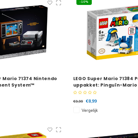
-10%
 Mario 71374 Nintendo
LEGO Super Mario 71384 
ment System™
uppakket: Pinguïn-Mario
€8,99
€9,99
Vergelijk