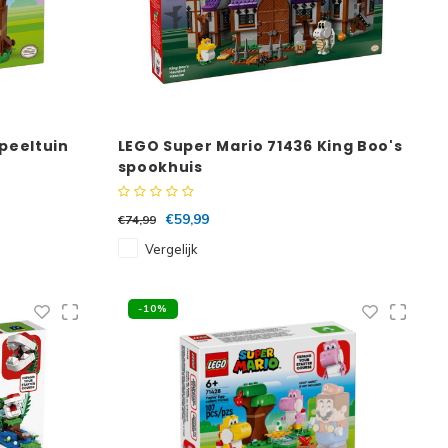
peeltuin
LEGO Super Mario 71436 King Boo's
spookhuis
€59,99
€74,99
Vergelijk
-10%