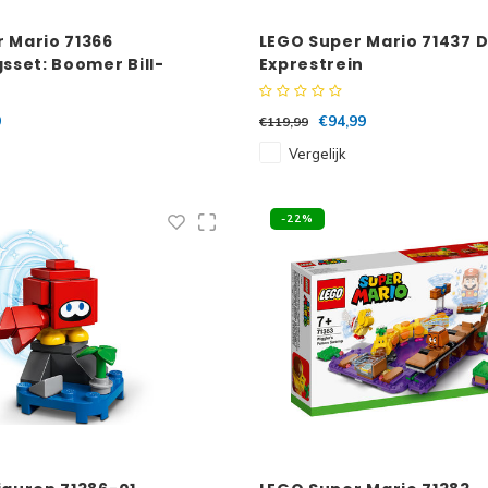
 Mario 71366
LEGO Super Mario 71437 
gsset: Boomer Bill-
Exprestrein
9
€94,99
€119,99
Vergelijk
-22%