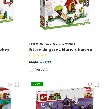
LEGO Super Mario 71367
Pokey
Uitbreidingsset: Mario's huis en
Yoshi
€23,99
€29,99
Vergelijk
-20%