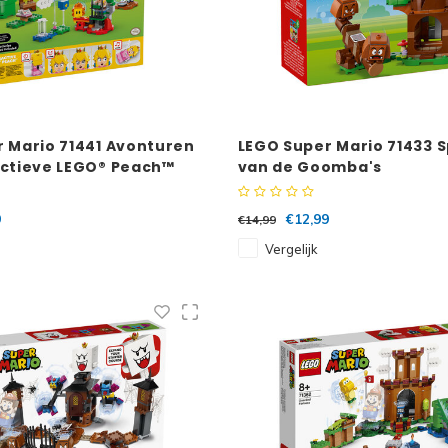
 Mario 71441 Avonturen
LEGO Super Mario 71433 S
actieve LEGO® Peach™
van de Goomba's
9
€12,99
€14,99
Vergelijk