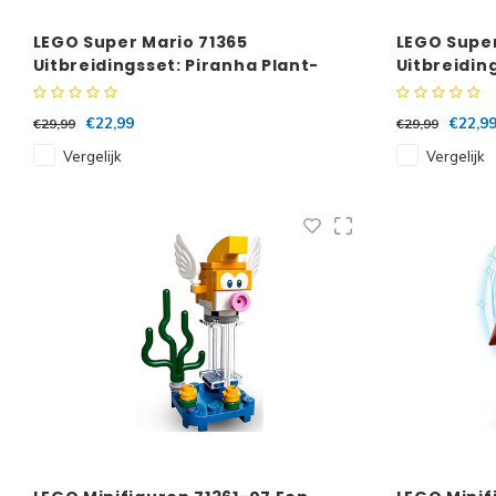
LEGO Super Mario 71365
LEGO Super
Uitbreidingsset: Piranha Plant-
Uitbreidin
powerslide
spervuur
€22,99
€22,9
€29,99
€29,99
Vergelijk
Vergelijk