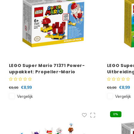
LEGO Super Mario 71371 Power-
LEGO Super
uppakket: Propeller-Mario
Uitbreidin
neushoor
€8,99
€8,99
€9,99
€9,99
Vergelijk
Vergelijk
0%