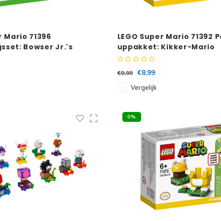
 Mario 71396
LEGO Super Mario 71392 
sset: Bowser Jr.'s
uppakket: Kikker-Mario
sule
€8,99
€9,99
Vergelijk
0%