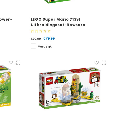
Power-
LEGO Super Mario 71391
Uitbreidingsset: Bowsers
luchtschip
€79,99
€99,99
Vergelijk