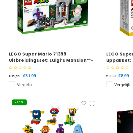
LEGO Super Mario 71399
LEGO Super
Uitbreidingsset: Luigi’s Mansion™-
uppakket: 
hal
€31,99
€8,99
€39,99
€9,99
Vergelijk
Vergelijk
-10%