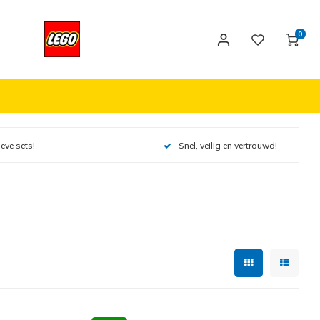
0
ieve sets!
Snel, veilig en vertrouwd!