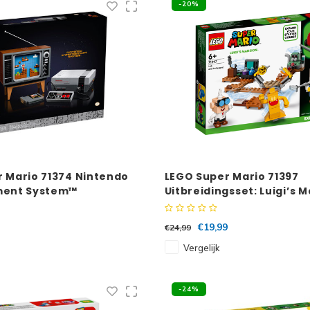
-20%
 Mario 71374 Nintendo
LEGO Super Mario 71397
ment System™
Uitbreidingsset: Luigi’s 
en Spookzuiger
€19,99
€24,99
Vergelijk
-24%