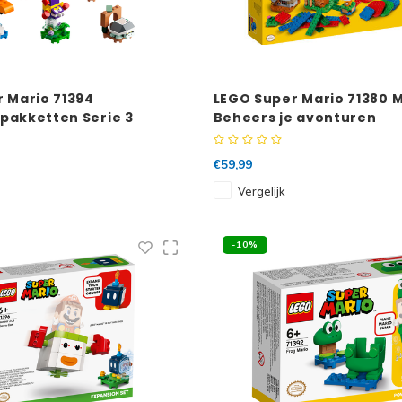
 Mario 71394
LEGO Super Mario 71380 
pakketten Serie 3
Beheers je avonturen
erie 10 stuks
€59,99
Vergelijk
-10%