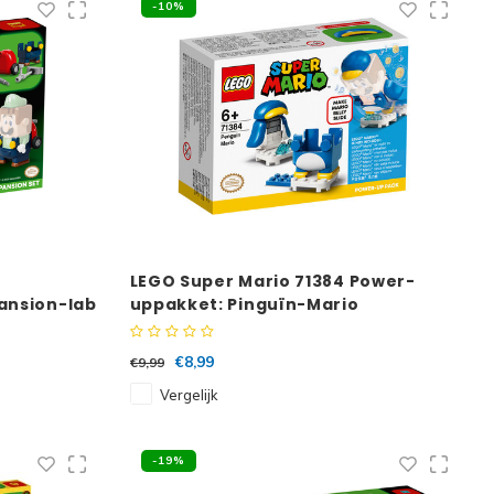
-10%
LEGO Super Mario 71384 Power-
Mansion-lab
uppakket: Pinguïn-Mario
€8,99
€9,99
Vergelijk
-19%