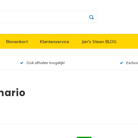
Binnenkort
Klantenservice
Jan's Steen BLOG
Ook afhalen mogelijk!
Exclus
mario