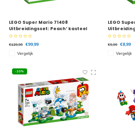
LEGO Super Mario 71408
LEGO Super
Uitbreidingsset: Peach’ kasteel
Uitbreiding
Clown-cap
€99,99
€8,99
€129,99
€9,99
Vergelijk
Vergelijk
-20%