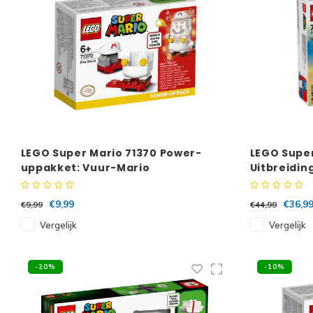
LEGO Super Mario 71370 Power-
LEGO Super
uppakket: Vuur-Mario
Uitbreidin
scheepsw
€9,99
€36,9
€9,99
€44,99
Vergelijk
Vergelijk
-20%
-10%