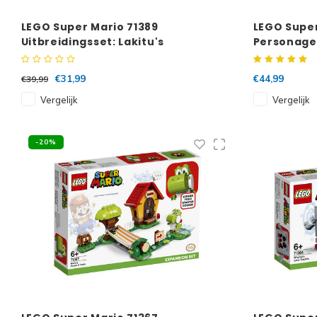
LEGO Super Mario 71389
LEGO Super
Uitbreidingsset: Lakitu's
Personage
wolkenwereld
Complete 
€31,99
€44,99
€39,99
Vergelijk
Vergelijk
-20%