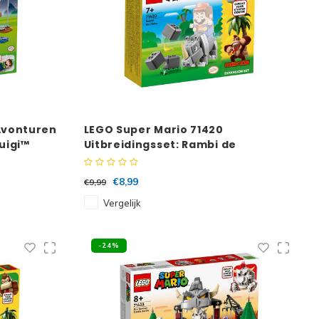
Avonturen
LEGO Super Mario 71420
uigi™
Uitbreidingsset: Rambi de
neushoorn
€8,99
€9,99
Vergelijk
-24%