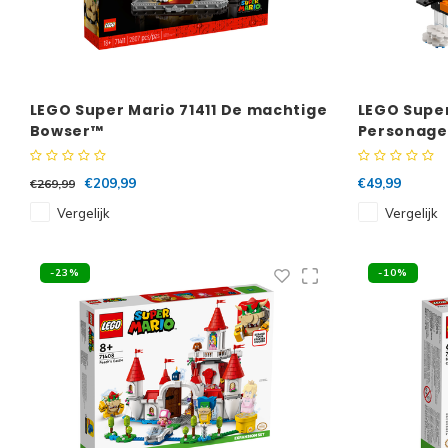
LEGO Super Mario 71411 De machtige
LEGO Super
Bowser™
Personage
Complete s
€209,99
€49,99
€269,99
Vergelijk
Vergelijk
-23%
-10%