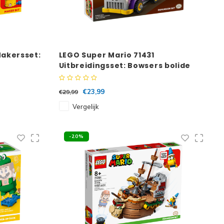
Makersset:
LEGO Super Mario 71431
Uitbreidingsset: Bowsers bolide
€23,99
€29,99
Vergelijk
-20%