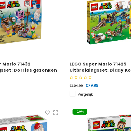
 Mario 71432
LEGO Super Mario 71425
gsset: Dorries gezonken
Uitbreidingsset: Diddy K
rak
mijnwagenrit
9
€79,99
€104,99
Vergelijk
-20%