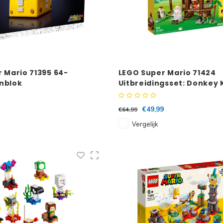
 Mario 71395 64-
LEGO Super Mario 71424
nblok
Uitbreidingsset: Donkey
boomhut
€49,99
€64,99
Vergelijk