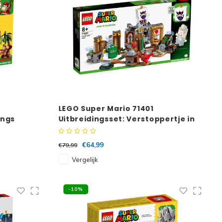
LEGO Super Mario 71401
ongs
Uitbreidingsset: Verstoppertje in
Luigi’s Mansion
€64,99
€79,99
Vergelijk
-10%