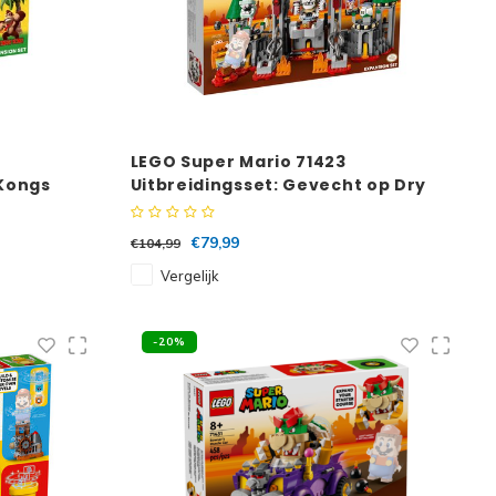
LEGO Super Mario 71423
 Kongs
Uitbreidingsset: Gevecht op Dry
Bowsers kasteel
€79,99
€104,99
Vergelijk
-20%