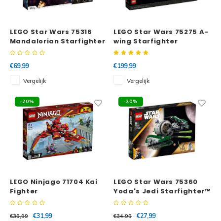
Super
Minifiguren
LEGO Star Wars 75316
LEGO Star Wars 75275 A-
Mandalorian Starfighter
wing Starfighter
Super
Minions
€69,99
€199,99
Disney
Ninjago
Vergelijk
Vergelijk
Disney
Overwatch
-20%
-20%
Minif
Speed Champions
The L
Star Wars
Batma
Super Heroes
LEGO Ninjago 71704 Kai
LEGO Star Wars 75360
Batma
Fighter
Yoda's Jedi Starfighter™
Super Mario
Dunge
€31,99
€27,99
€39,99
€34,99
Technic