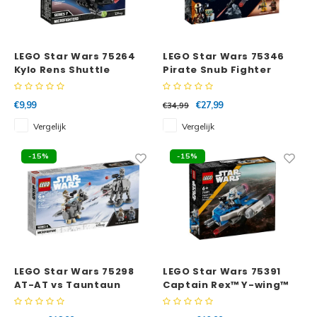
LEGO Star Wars 75264
LEGO Star Wars 75346
Kylo Rens Shuttle
Pirate Snub Fighter
Microfighter
€9,99
€27,99
€34,99
Vergelijk
Vergelijk
-15%
-15%
LEGO Star Wars 75298
LEGO Star Wars 75391
AT-AT vs Tauntaun
Captain Rex™ Y-wing™
Micorfighters
microfighter