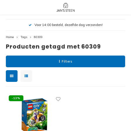
Hoofdmenu / nieuw!
Hoofdmenu 
Hoofdmenu 
Voor 14:00 besteld, dezelfde dag verzonden!
botanicals 
botanicals 
Nieuw!
avatar / i
avat
friends / h
Home
Tags
60309
Producten getagd met 60309
Architecture
Peppa
Harry
Filters
Pokemon
Harry
Editions
Loone
Batman
-13%
Vidiyo
City
Marve
Classic