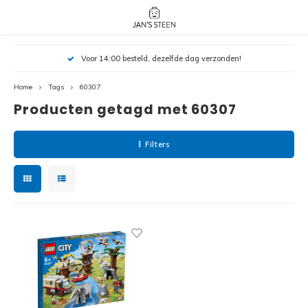
Hoofdmenu / nieuw!
Hoofdmenu 
Hoofdmenu 
Voor 14:00 besteld, dezelfde dag verzonden!
botanicals 
botanicals 
Nieuw!
avatar / i
avat
friends / h
Home
Tags
60307
Producten getagd met 60307
Architecture
Peppa
Harry
Filters
Pokemon
Harry
Editions
Loone
Batman
Vidiyo
City
Marve
Classic