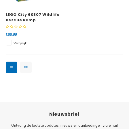
Minifi
Botanicals
LEGO City 60307 Wildlife
Minifi
Gabby's Dollhouse
Rescue kamp
Minifi
Animal Crossing
€99,99
Vergelijk
Minifi
DREAMZzz
Minifi
Sonic the Hedgehog
Minifi
Avatar
Minifi
ICONS™
Minifi
Creator 3 in 1
Nieuwsbrief
Minifi
Creator Expert
Ontvang de laatste updates, nieuws en aanbiedingen via email
Minifi