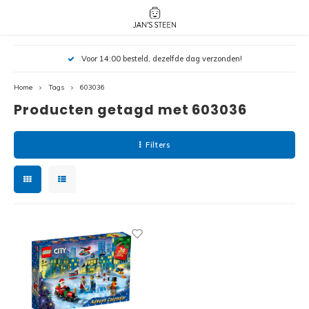
Hoofdmenu / nieuw!
Hoofdmenu 
Hoofdmenu 
Voor 14:00 besteld, dezelfde dag verzonden!
botanicals 
botanicals 
Nieuw!
avatar / i
avat
friends / h
Home
Tags
603036
Producten getagd met 603036
Architecture
Peppa
Harry
Filters
Pokemon
Harry
Editions
Loone
Batman
Vidiyo
City
Marve
Classic