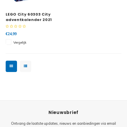
Minifi
Botanicals
LEGO City 60303 City
Minifi
Gabby's Dollhouse
adventkalender 2021
Minifi
Animal Crossing
€24,99
Vergelijk
Minifi
DREAMZzz
Minifi
Sonic the Hedgehog
Minifi
Avatar
Minifi
ICONS™
Minifi
Creator 3 in 1
Nieuwsbrief
Minifi
Creator Expert
Ontvang de laatste updates, nieuws en aanbiedingen via email
Minifi