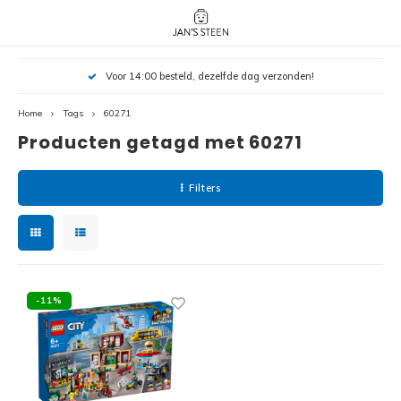
Hoofdmenu / nieuw!
Hoofdmenu 
Hoofdmenu 
Voor 14:00 besteld, dezelfde dag verzonden!
botanicals 
botanicals 
Nieuw!
avatar / i
avat
friends / h
Home
Tags
60271
Producten getagd met 60271
Architecture
Peppa
Harry
Filters
Pokemon
Harry
Editions
Loone
Batman
-11%
Vidiyo
City
Marve
Classic