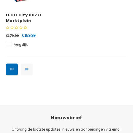
Minifi
Botanicals
LEGO City 60271
Minifi
Gabby's Dollhouse
Marktplein
Minifi
Animal Crossing
€159,99
€179,99
Vergelijk
Minifi
DREAMZzz
Minifi
Sonic the Hedgehog
Minifi
Avatar
Minifi
ICONS™
Minifi
Creator 3 in 1
Nieuwsbrief
Minifi
Creator Expert
Ontvang de laatste updates, nieuws en aanbiedingen via email
Minifi