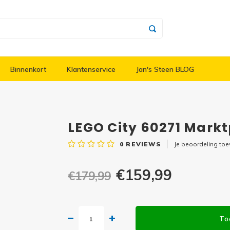
Binnenkort
Klantenservice
Jan's Steen BLOG
LEGO City 60271 Markt
0
REVIEWS
Je beoordeling to
€159,99
€179,99
To