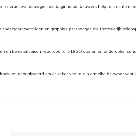
een interactieve bouwgids die beginnende bouwers helpt om echte mee
e speelgoedvoertuigen en grappige personages die fantasierijk rollen
n en kwaliteitseisen, waardoor alle LEGO stenen en onderdelen consis
aaid en geanalyseerd om er zeker van te zijn dat elke bouwset voor k