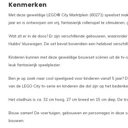
Kenmerken
Met deze geweldige LEGO® City Marktplein (60271) speelset make
jaar en is ontworpen om vrij, fantasierijk rollenspel te stimuleren
Wat zit er in de doos? Er zijn verschillende gebouwen, waaronde
Hubbs' kluswagen. De set bevat bovendien een heleboel verschill
Kinderen kunnen met deze geweldige bouwset scènes uit de tv-ser
leuk fantasierijk speelplezier.
Ben je op zoek naar cool speelgoed voor kinderen vanaf 5 jaar?
van de LEGO City tv-serie en kinderen die dol zijn op het bedenk
Het stadhuis is ca. 32 cm hoog, 27 cm breed en 15 cm diep. De tr
Bouw samen! De voertuigen, gebouwen en personages in deze set z
bouwen.