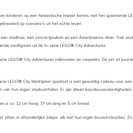
n kinderen op een fantastische manier kennis met het spannende LEG
, gebaseerd op scenario's uit het echte leven.
r een stadhuis, een concertpodium en een Amerikaanse diner. Ook vind 
ende minifiguren uit de tv-serie LEGO® City Adventures.
ie LEGO® City Adventures nabouwen en naspelen. De set zit boordevol
 Deze LEGO® City Marktplein speelset is een geweldig cadeau voor een
en van hun eigen stadsverhalen. Er zijn alleen basisbouwvaardigheden 
am is ca. 12 cm hoog, 37 cm lang en 5 cm breed.
itten in afzonderlijke zakjes, elk met hun eigen bouwinstructies. Zo