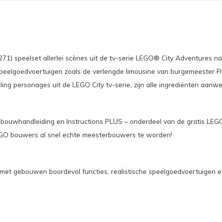
) speelset allerlei scènes uit de tv-serie LEGO® City Adventures nas
speelgoedvoertuigen zoals de verlengde limousine van burgemeester F
g personages uit de LEGO City tv-serie, zijn alle ingrediënten aanwez
 bouwhandleiding en Instructions PLUS – onderdeel van de gratis LEG
LEGO bouwers al snel echte meesterbouwers te worden!
n met gebouwen boordevol functies, realistische speelgoedvoertuigen 