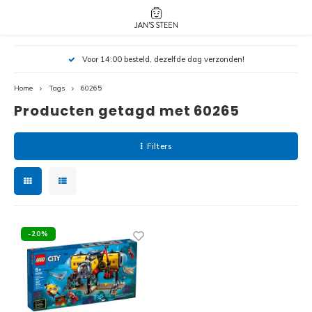
Hoofdmenu / nieuw!
Hoofdmenu 
Hoofdmenu 
Voor 14:00 besteld, dezelfde dag verzonden!
botanicals 
botanicals 
Nieuw!
avatar / i
avat
friends / h
Home
Tags
60265
Producten getagd met 60265
Architecture
Peppa
Harry
Filters
Pokemon
Harry
Editions
Loone
Batman
-20%
Vidiyo
City
Marve
Classic