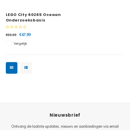
Minifi
Botanicals
LEGO City 60265 Oceaan
Minifi
Gabby's Dollhouse
Onderzoeksbasis
Minifi
Animal Crossing
€47,99
€59,99
Vergelijk
Minifi
DREAMZzz
Minifi
Sonic the Hedgehog
Minifi
Avatar
Minifi
ICONS™
Minifi
Creator 3 in 1
Nieuwsbrief
Minifi
Creator Expert
Ontvang de laatste updates, nieuws en aanbiedingen via email
Minifi