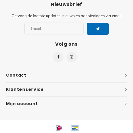
Minifi
Nieuwsbrief
Botanicals
Ontvang de laatste updates, nieuws en aanbiedingen via email
Minifi
Gabby's Dollhouse
Minifi
Animal Crossing
Volg ons
Minifi
DREAMZzz
Minifi
Sonic the Hedgehog
Contact
Minifi
Avatar
Klantenservice
Minifi
ICONS™
Mijn account
Minifi
Creator 3 in 1
Minifi
Creator Expert
Minifi