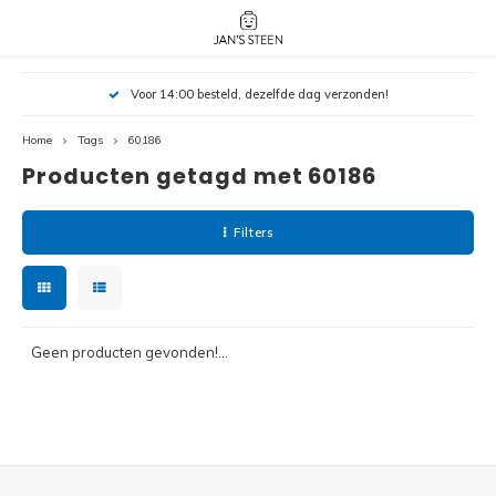
Hoofdmenu / nieuw!
Hoofdmenu 
Hoofdmenu 
Voor 14:00 besteld, dezelfde dag verzonden!
botanicals 
botanicals 
Nieuw!
avatar / i
avat
friends / h
Home
Tags
60186
Producten getagd met 60186
Architecture
Peppa
Harry
Filters
Pokemon
Harry
Editions
Loone
Batman
Geen producten gevonden!...
Vidiyo
City
Marve
Classic