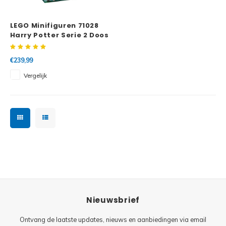
Minifi
Botanicals
LEGO Minifiguren 71028
Minifi
Gabby's Dollhouse
Harry Potter Serie 2 Doos
60st
Minifi
Animal Crossing
€239,99
Vergelijk
Minifi
DREAMZzz
Minifi
Sonic the Hedgehog
Minifi
Avatar
Minifi
ICONS™
Minifi
Creator 3 in 1
Nieuwsbrief
Minifi
Creator Expert
Ontvang de laatste updates, nieuws en aanbiedingen via email
Minifi