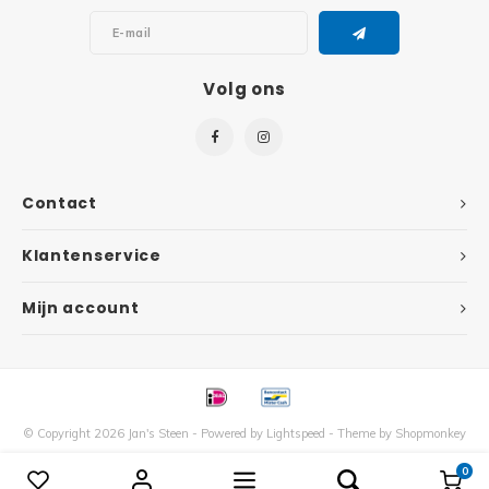
Disney
Minifi
Dots
Volg ons
Minifi
Duplo
DC Su
Exclusive
Contact
Marve
Friends
Klantenservice
The M
Harry Potter
Mijn account
Super
Hidden Side
Super
Ideas
Super
Jurassic World
© Copyright 2026 Jan's Steen - Powered by
Lightspeed
- Theme by
Shopmonkey
0
Vergelijk producten
0
Super
Minecraft