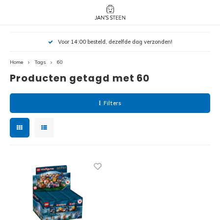
Hoofdmenu / nieuw!
Hoofdmenu 
Hoofdmenu 
Voor 14:00 besteld, dezelfde dag verzonden!
botanicals 
botanicals 
Nieuw!
avatar / i
avat
friends / h
Home
Tags
60
Producten getagd met 60
Architecture
Peppa
Harry
Filters
Pokemon
Harry
Editions
Loone
Batman
Vidiyo
City
Marve
Classic