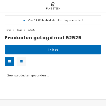
Hoofdmenu / nieuw!
Hoofdmenu 
Hoofdmenu 
Voor 14:00 besteld, dezelfde dag verzonden!
botanicals 
botanicals 
Nieuw!
avatar / i
avat
friends / h
Home
Tags
52525
Producten getagd met 52525
Architecture
Peppa
Harry
Filters
Pokemon
Harry
Editions
Loone
Batman
Geen producten gevonden!...
Vidiyo
City
Marve
Classic