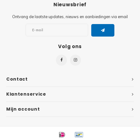
Minifi
Nieuwsbrief
Botanicals
Ontvang de laatste updates, nieuws en aanbiedingen via email
Minifi
Gabby's Dollhouse
Minifi
Animal Crossing
Volg ons
Minifi
DREAMZzz
Minifi
Sonic the Hedgehog
Contact
Minifi
Avatar
Klantenservice
Minifi
ICONS™
Mijn account
Minifi
Creator 3 in 1
Minifi
Creator Expert
Minifi