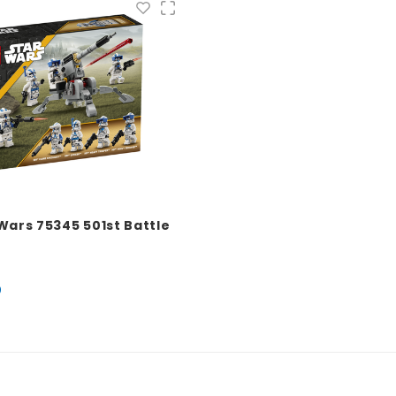
Wars 75345 501st Battle
9