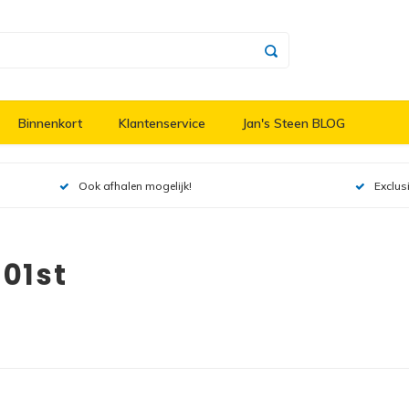
Binnenkort
Klantenservice
Jan's Steen BLOG
Ook afhalen mogelijk!
Exclus
01st