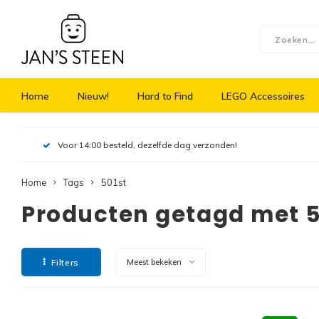
Home
Nieuw!
Hard to Find
LEGO Accessoires
Voor 14:00 besteld, dezelfde dag verzonden!
Home
Tags
501st
Producten getagd met 5
Filters
Meest bekeken