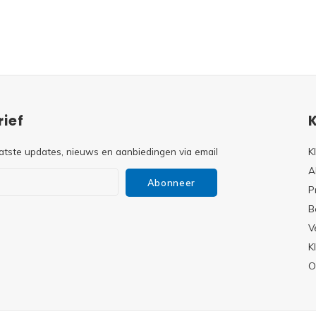
ief
atste updates, nieuws en aanbiedingen via email
K
A
Abonneer
P
B
V
s
K
O