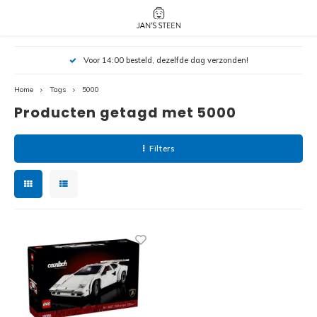
Hoofdmenu / nieuw!
Hoofdmenu 
Hoofdmenu 
Voor 14:00 besteld, dezelfde dag verzonden!
botanicals 
botanicals 
Nieuw!
avatar / i
avat
friends / h
Home
Tags
5000
Producten getagd met 5000
Architecture
Peppa
Harry
Filters
Pokemon
Harry
Editions
Loone
Batman
Vidiyo
City
Marve
Classic