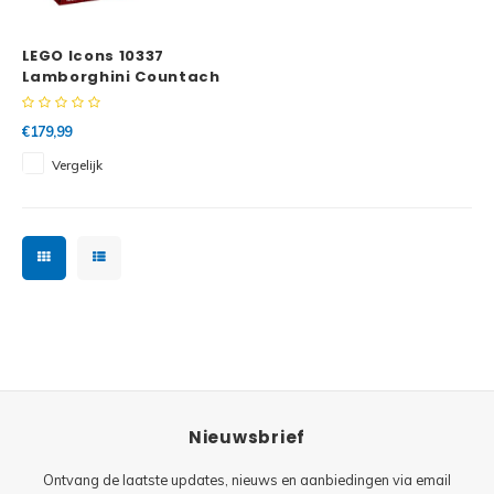
Minifi
Botanicals
LEGO Icons 10337
Minifi
Gabby's Dollhouse
Lamborghini Countach
5000 Quattrovalvole
Minifi
Animal Crossing
€179,99
Vergelijk
Minifi
DREAMZzz
Minifi
Sonic the Hedgehog
Minifi
Avatar
Minifi
ICONS™
Minifi
Creator 3 in 1
Nieuwsbrief
Minifi
Creator Expert
Ontvang de laatste updates, nieuws en aanbiedingen via email
Minifi