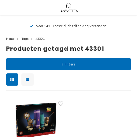
Hoofdmenu / nieuw!
Hoofdmenu 
Hoofdmenu 
Voor 14:00 besteld, dezelfde dag verzonden!
botanicals 
botanicals 
Nieuw!
avatar / i
avat
friends / h
Home
Tags
43301
Producten getagd met 43301
Architecture
Peppa
Harry
Filters
Pokemon
Harry
Editions
Loone
Batman
Vidiyo
City
Marve
Classic