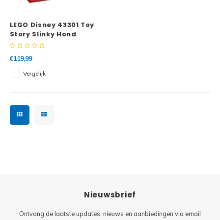
Minifi
Botanicals
LEGO Disney 43301 Toy
Minifi
Gabby's Dollhouse
Story Slinky Hond
boekensteunen
Minifi
Animal Crossing
€119,99
Vergelijk
Minifi
DREAMZzz
Minifi
Sonic the Hedgehog
Minifi
Avatar
Minifi
ICONS™
Minifi
Creator 3 in 1
Nieuwsbrief
Minifi
Creator Expert
Ontvang de laatste updates, nieuws en aanbiedingen via email
Minifi