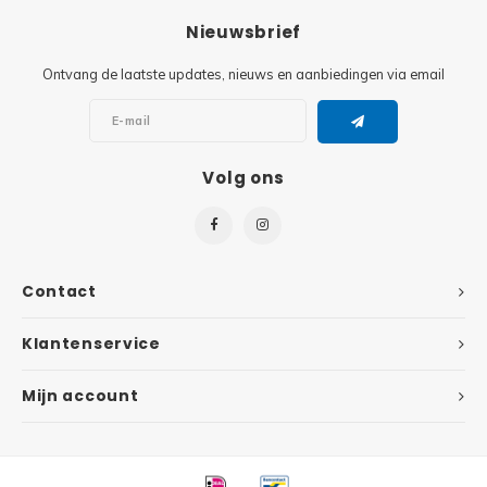
Nieuwsbrief
Super
Minifiguren
Ontvang de laatste updates, nieuws en aanbiedingen via email
Super
Minions
Disney
Ninjago
Volg ons
Disney
Overwatch
Minif
Speed Champions
Contact
The L
Star Wars
Klantenservice
Batma
Super Heroes
Mijn account
Batma
Super Mario
Dunge
Technic