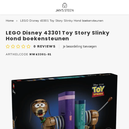
Home
LEGO Disney 43301 Toy Story Slinky Hond boekensteunen
Hoofdmenu / nieuw!
Hoofdmenu 
Hoofdmenu 
botanicals 
botanicals 
Nieuw!
LEGO Disney 43301 Toy Story Slinky
avatar / i
avat
friends / h
Hond boekensteunen
0
REVIEWS
Je beoordeling toevoegen
Architecture
ARTIKELCODE
NW43301-01
Peppa
Harry
Pokemon
Harry
Editions
Loone
Batman
Vidiyo
City
Marve
Classic