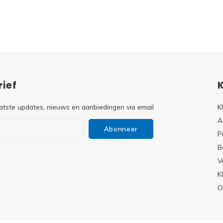
ief
atste updates, nieuws en aanbiedingen via email
K
A
Abonneer
P
B
V
s
K
O