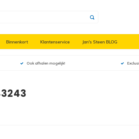
Binnenkort
Klantenservice
Jan's Steen BLOG
Ook afhalen mogelijk!
Exclus
43243