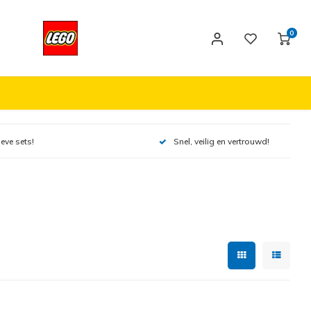
0
ieve sets!
Snel, veilig en vertrouwd!