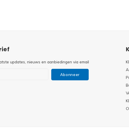
ief
atste updates, nieuws en aanbiedingen via email
K
A
Abonneer
P
B
V
s
K
O