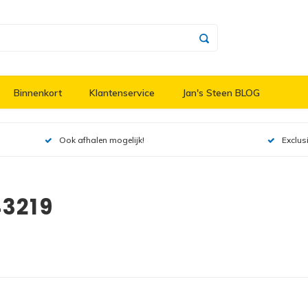
Binnenkort
Klantenservice
Jan's Steen BLOG
Ook afhalen mogelijk!
Exclus
43219