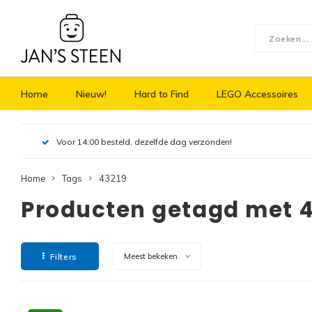
Home
Nieuw!
Hard to Find
LEGO Accessoires
Voor 14:00 besteld, dezelfde dag verzonden!
Home
Tags
43219
Producten getagd met 
Filters
Meest bekeken