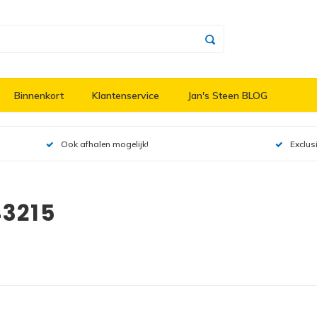
Binnenkort
Klantenservice
Jan's Steen BLOG
Ook afhalen mogelijk!
Exclus
43215