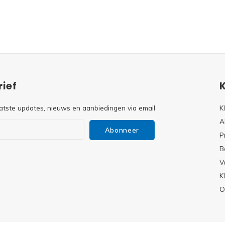
ief
atste updates, nieuws en aanbiedingen via email
K
A
Abonneer
P
B
V
s
K
O