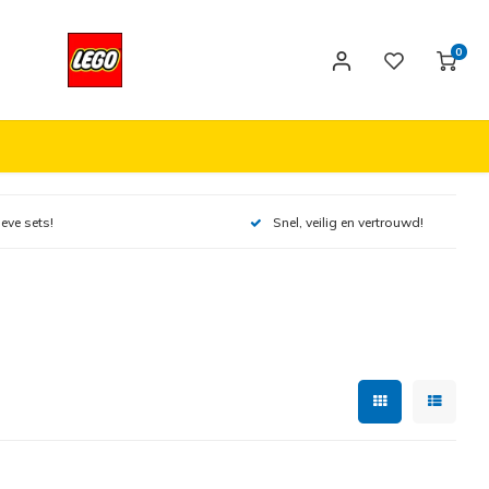
0
ieve sets!
Snel, veilig en vertrouwd!